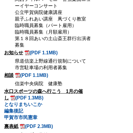
ーイヤーコンサート
公立甲賀病院健康講座
親子ふれあい講座 凧づくり教室
臨時職員募集（パート雇用）
臨時職員募集（月額雇用）
第１８回あいの土山斎王群行出演者
募集
お知らせ
(PDF 1.1MB)
県道信楽上野線通行規制について
市営駐車場の利用者募集
相談
(PDF 1.1MB)
信楽中央病院 健康塾
水口スポーツの森へ行こう 1月の催
し
(PDF 1.3MB)
となりまちいこか
編集後記
甲賀市市民憲章
裏表紙
(PDF 2.3MB)