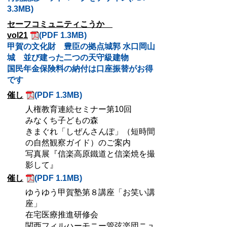
3.3MB)
セーフコミュニティこうか
vol21
(PDF 1.3MB)
甲賀の文化財 豊臣の拠点城郭 水口岡山
城 並び建った二つの天守級建物
国民年金保険料の納付は口座振替がお得
です
催し
(PDF 1.3MB)
人権教育連続セミナー第10回
みなくち子どもの森
きまぐれ「しぜんさんぽ」（短時間
の自然観察ガイド）のご案内
写真展『信楽高原鐵道と信楽焼を撮
影して』
催し
(PDF 1.1MB)
ゆうゆう甲賀塾第８講座「お笑い講
座」
在宅医療推進研修会
関西フィルハーモニー管弦楽団ニュ