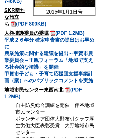
748KB)
SKR新た
2015年1月1日号
な旅立
ち
(PDF 800KB)
人権擁護委員の委嘱
(PDF 1.2MB)
平成２６年分 確定申告書の提出はお早め
に
農業施策に関する建議を提出～甲賀市農
業委員会～里親フォーラム「地域で支え
る社会的な擁護」を開催
甲賀市子ども・子育て応援団支援事業計
画（案）へのパブリックコメントを実施
地域市民センター東西南北
(PDF
1.2MB)
自主防災総合訓練を開催 伴谷地域
市民センター
ボランティア団体大野布引クラブ厚
生労働大臣表彰受賞 大野地域市民
センター