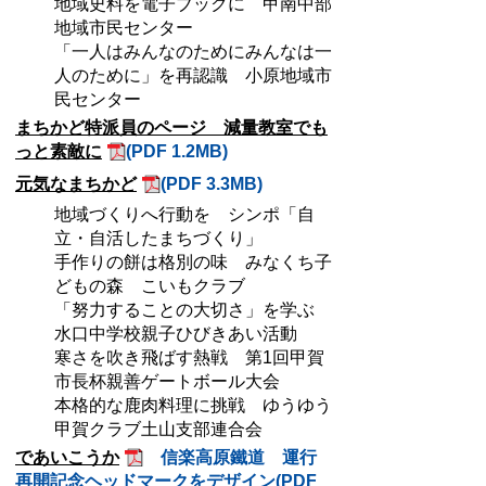
地域史料を電子ブックに 甲南中部
地域市民センター
「一人はみんなのためにみんなは一
人のために」を再認識 小原地域市
民センター
まちかど特派員のページ 減量教室でも
っと素敵に
(PDF 1.2MB)
元気なまちかど
(PDF 3.3MB)
地域づくりへ行動を シンポ「自
立・自活したまちづくり」
手作りの餅は格別の味 みなくち子
どもの森 こいもクラブ
「努力することの大切さ」を学ぶ
水口中学校親子ひびきあい活動
寒さを吹き飛ばす熱戦 第1回甲賀
市長杯親善ゲートボール大会
本格的な鹿肉料理に挑戦 ゆうゆう
甲賀クラブ土山支部連合会
であいこうか
信楽高原鐵道 運行
再開記念ヘッドマークをデザイン(PDF