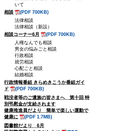
いて
相談
(PDF 700KB)
法律相談
法律相談（新設）
相談コーナー6月
(PDF 700KB)
人権なんでも相談
男女の悩みごと相談
行政相談
就労相談
心配ごと相談
結婚相談
行政情報番組 きらめきこうか番組ガイ
ド
(PDF 700KB)
戦没者等のご遺族の皆さまへ 第十回 特
別弔慰金が支給されます
健康推進員だより 簡単で楽しい運動で
健康に
(PDF 1.7MB)
図書館だより 6月