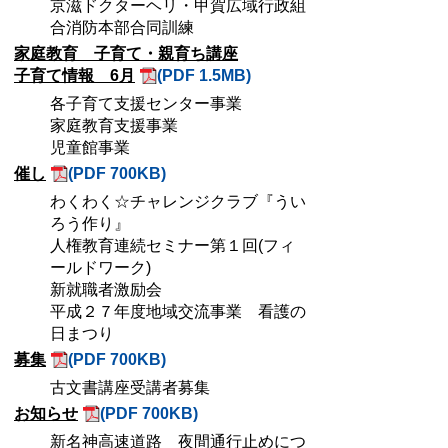
京滋ドクターヘリ・甲賀広域行政組
合消防本部合同訓練
家庭教育 子育て・親育ち講座
子育て情報 6月
(PDF 1.5MB)
各子育て支援センター事業
家庭教育支援事業
児童館事業
催し
(PDF 700KB)
わくわく☆チャレンジクラブ『うい
ろう作り』
人権教育連続セミナー第１回(フィ
ールドワーク)
新就職者激励会
平成２７年度地域交流事業 看護の
日まつり
募集
(PDF 700KB)
古文書講座受講者募集
お知らせ
(PDF 700KB)
新名神高速道路 夜間通行止めにつ