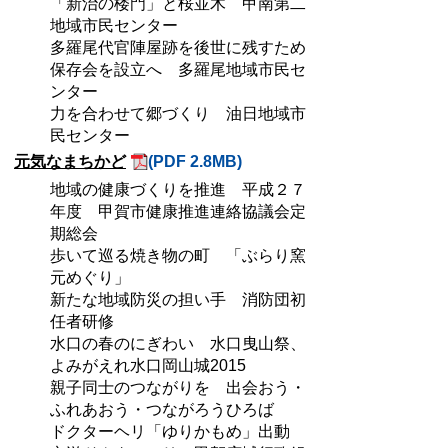
「新治の楼門」と桜並木 甲南第二
地域市民センター
多羅尾代官陣屋跡を後世に残すため
保存会を設立へ 多羅尾地域市民セ
ンター
力を合わせて郷づくり 油日地域市
民センター
元気なまちかど
(PDF 2.8MB)
地域の健康づくりを推進 平成２７
年度 甲賀市健康推進連絡協議会定
期総会
歩いて巡る焼き物の町 「ぶらり窯
元めぐり」
新たな地域防災の担い手 消防団初
任者研修
水口の春のにぎわい 水口曳山祭、
よみがえれ水口岡山城2015
親子同士のつながりを 出会おう・
ふれあおう・つながろうひろば
ドクターヘリ「ゆりかもめ」出動