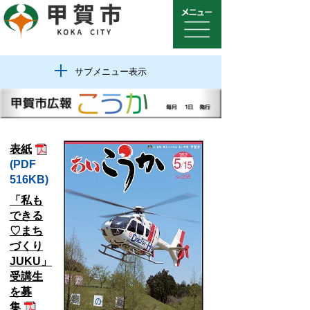
サブメニュー表示
表紙
(PDF
516KB)
「私も
できる
♡まち
づくり
JUKU」
受講生
を募
集