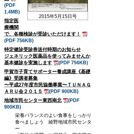
(PDF
1.4MB)
2015年5月15日号
指定医
療機関
で、各種検診が受診いただけます！
(PDF 756KB)
特定健診受診券送付時期のお知らせ
ジェネリック医薬品を使ってみませんか
基本健診を実施します
(PDF 756KB)
甲賀市子育てサポーター養成講座《基礎
編》受講者募集
〜平成27年度市民協働事業〜ＴＵＮＡＧ
ＡＲＵ会２０１５
(PDF 900KB)
地域市民センター東西南北
(PDF
900KB)
栄養バランスのよい食事をしっかり
食べましょう 綾野地域市民センタ
ー