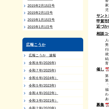
各
家
2015年2月15日号
児
2015年2月1日号
サント
2015年1月15日号
甲賀市
近づか
2015年1月1日号
相談コ
人
広報こうか
男
行
就
広報こうか 速報
結
令和８年(2026年)
育
催し
令和７年(2025年)
第
令和６年(2024年）
第
「
令和５年(2023年)
福
令和４年(2022年）
わ
あ
令和３年(2021年）
募集
令和２年(2020年)