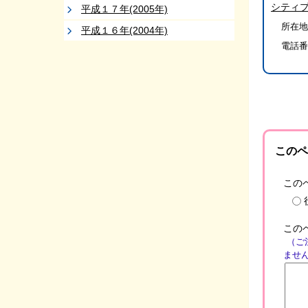
シティ
平成１７年(2005年)
所在地
平成１６年(2004年)
電話番
このペ
この
この
（ご
ませ