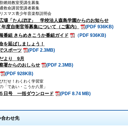
肪燃焼教室受講生募集
通救命講習受講者募集
リスマス青少年音楽祭説明会
広場「たんぽぽ」 学校法人森島学園からのお知らせ
７年度自衛官等募集について（ご案内）
(PDF 936KB)
報番組 きらめきこうか番組ガイド
（PDF 936KB)
命を延ばしましょう！
でスポーツ
(PDF 2.3MB)
だより 9月
察署からのおしらせ
(PDF 2.3MB)
(PDF 928KB)
びだせ！わくわく学習室
の「であい・こうか八景」
５日号 一括ダウンロード
(PDF 8.74 MB)
い合わせ先