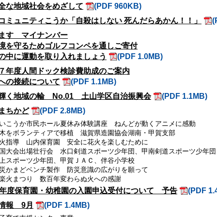
全な地域社会をめざして
(PDF 960KB)
コミュニティこうか「自殺はしない 死んだらあかん！！」
(
ます マイナンバー
境を守るためゴルフコンペを通しご寄付
の中に運動を取り入れましょう
(PDF 1.0MB)
７年度人間ドック検診費助成のご案内
への接続について
(PDF 1.1MB)
輝く地域の輪 No.01 土山学区自治振興会
(PDF 1.1MB)
まちかど
(PDF 2.8MB)
いこうか市民ホール夏休み体験講座 ねんどが動くアニメに感動
木をボランティアで移植 滋賀県造園協会湖南・甲賀支部
火指導 山内保育園 安全に花火を楽しむために
国大会出場壮行会 水口剣道スポーツ少年団、甲南剣道スポーツ少年団
上スポーツ少年団、甲賀ＪＡＣ、伴谷小学校
災かまどベンチ製作 防災意識の広がりを願って
楽火まつり 数百年変わらぬ火への感謝
8年度保育園・幼稚園の入園申込受付について 予告
(PDF 1.
情報 9月
(PDF 1.4MB)