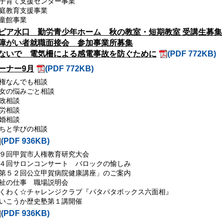
子育て支援センター事業
庭教育支援事業
童館事業
ピア水口 勤労青少年ホーム 秋の教室・短期教室 受講生募集
障がい者就職面接会 参加事業所募集
ないで 電気柵による感電事故を防ぐために
(PDF 772KB)
ーナー9月
(PDF 772KB)
権なんでも相談
女の悩みごと相談
政相談
労相談
婚相談
ちと学びの相談
(PDF 936KB)
９回甲賀市人権教育研究大会
４回サロンコンサート バロックの愉しみ
第５２回公立甲賀病院健康講座」のご案内
祉の仕事 職場説明会
くわく☆チャレンジクラブ『パタパタボックス六面相』
いこうか歴史塾第１講開催
(PDF 936KB)