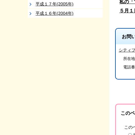
私の「
平成１７年(2005年)
５月１
平成１６年(2004年)
お問
シティ
所在地
電話番
このペ
この