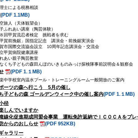
理士による税務相談
(PDF 1.1MB)
空旅人（天体観望会）
子ふれあい講座（陶芸体験）
８回甲賀流忍者検定 挑戦者を求む
甲賀前挽鋸」国指定記念 講演会・前挽鋸実演会
賀市国際交流協会設立 10周年記念講演会・交流会
立甲賀病院健康講座
れあい親子陶芸教室
なくち子どもの森田んぼのいきものみっけ探検隊事前説明会＆観察会
せ
(PDF 1.１MB)
楽中学校室内温水プール・トレーニングルーム一般開放のご案内
ポーツの森へ行こう 5月の催し
ち子どもの森 ゴールデンウィーク中の催し案内
(PDF 1.１MB)
小径
楽しんでいますか
複線化促進期成同盟会事業 運転免許返納でＩＣＯＣＡをプレ
防からのおしらせ
(PDF 952KB)
ギャラリー