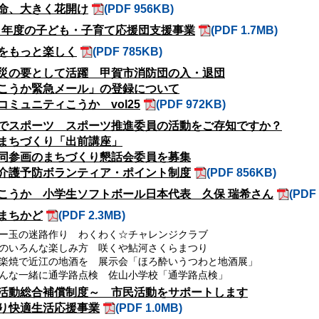
命、大きく花開け
(PDF 956KB)
7 年度の子ども・子育て応援団支援事業
(PDF 1.7MB)
をもっと楽しく
(PDF 785KB)
災の要として活躍 甲賀市消防団の入・退団
こうか緊急メール」の登録について
コミュニティこうか vol25
(PDF 972KB)
でスポーツ スポーツ推進委員の活動をご存知ですか？
まちづくり「出前講座」
同参画のまちづくり懇話会委員を募集
介護予防ボランティア・ポイント制度
(PDF 856KB)
こうか 小学生ソフトボール日本代表 久保 瑞希さん
(PDF
まちかど
(PDF 2.3MB)
ー玉の迷路作り わくわく☆チャレンジクラブ
のいろんな楽しみ方 咲くや鮎河さくらまつり
楽焼で近江の地酒を 展示会「ほろ酔いうつわと地酒展」
んな一緒に通学路点検 佐山小学校「通学路点検」
活動総合補償制度～ 市民活動をサポートします
り快適生活応援事業
(PDF 1.0MB)