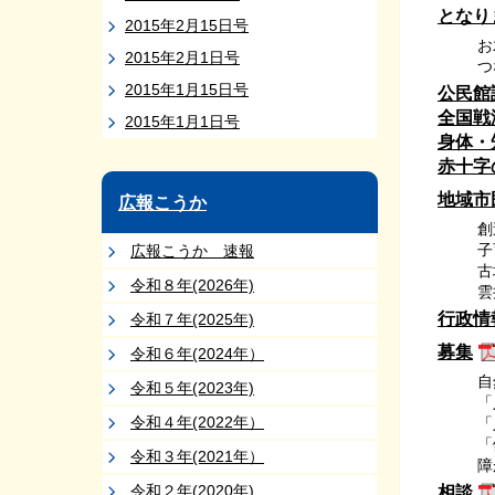
となり
2015年2月15日号
お
2015年2月1日号
つ
2015年1月15日号
公民館
全国戦
2015年1月1日号
身体・
赤十字
地域市
広報こうか
創
子
広報こうか 速報
古
令和８年(2026年)
雲
行政情
令和７年(2025年)
募集
令和６年(2024年）
自
令和５年(2023年)
「
令和４年(2022年）
「
「
令和３年(2021年）
障
令和２年(2020年)
相談