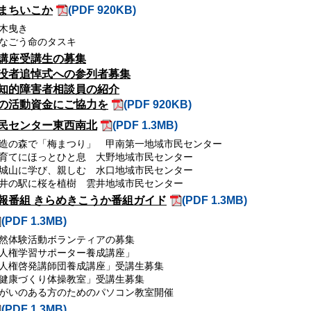
まちいこか
(PDF 920KB)
木曳き
なごう命のタスキ
講座受講生の募集
没者追悼式への参列者募集
知的障害者相談員の紹介
の活動資金にご協力を
(PDF 920KB)
民センター東西南北
(PDF 1.3MB)
造の森で「梅まつり」 甲南第一地域市民センター
育てにほっとひと息 大野地域市民センター
城山に学び、親しむ 水口地域市民センター
井の駅に桜を植樹 雲井地域市民センター
報番組 きらめきこうか番組ガイド
(PDF 1.3MB)
(PDF 1.3MB)
然体験活動ボランティアの募集
人権学習サポーター養成講座」
人権啓発講師団養成講座」受講生募集
健康づくり体操教室」受講生募集
がいのある方のためのパソコン教室開催
(PDF 1.3MB)