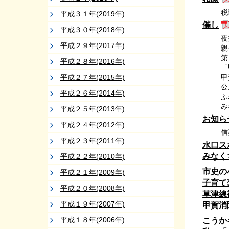
税
平成３１年(2019年)
催し
平成３０年(2018年)
夜
平成２９年(2017年)
親
第
平成２８年(2016年)
「
平成２７年(2015年)
甲
公
平成２６年(2014年)
ふ
み
平成２５年(2013年)
お知ら
平成２４年(2012年)
信
平成２３年(2011年)
水口ス
みなく
平成２２年(2010年)
市史の
平成２１年(2009年)
子育て
平成２０年(2008年)
草津線
平成１９年(2007年)
甲賀消
平成１８年(2006年)
こうか