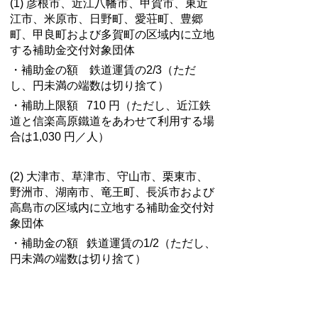
(1) 彦根市、近江八幡市、甲賀市、東近
江市、米原市、日野町、愛荘町、豊郷
町、甲良町および多賀町の区域内に立地
する補助金交付対象団体
・補助金の額 鉄道運賃の2/3（ただ
し、円未満の端数は切り捨て）
・補助上限額 710 円（ただし、近江鉄
道と信楽高原鐵道をあわせて利用する場
合は1,030 円／人）
(2) 大津市、草津市、守山市、栗東市、
野洲市、湖南市、竜王町、長浜市および
高島市の区域内に立地する補助金交付対
象団体
・補助金の額 鉄道運賃の1/2（ただし、
円未満の端数は切り捨て）
・補助上限額 530 円／人（ただし、近
江鉄道と信楽高原鐵道をあわせて利用す
る場合は 770 円／人）