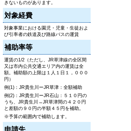
きないものがあります。
対象経費
対象事業における園児・児童・生徒およ
び引率者の鉄道及び路線バスの運賃
補助率等
運賃の1/2（ただし、JR草津線の全区間
又は市内公共交通エリア内の運賃は全
額。補助額の上限は１人１日１，０００
円）
例(1)：JR貴生川ーJR草津：全額補助
例(2)：JR貴生川ーJR石山：５１０円の
うち、JR貴生川→JR草津間の４２０円
と差額の９０円の半額４５円を補助。
※予算の範囲内で補助します。
申請先