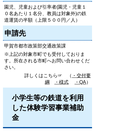
園児、児童および引率者(園児・児童１
０名あたり１名分、教員は対象外)の鉄
道運賃の半額（上限５００円／人）
申請先
甲賀市都市政策部交通政策課
※上記の対象市町でも受付しておりま
す。所在される市町へお問い合わせくだ
さい。
詳しくはこちら☞ （
・交付要
綱
・様式
・QA
）
小学生等の鉄道を利用
した体験学習事業補助
金