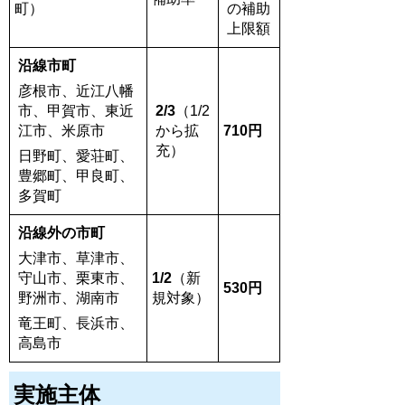
町）
の補助
上限額
沿線市町
彦根市、近江八幡
市、甲賀市、東近
2/3
（1/2
江市、米原市
から拡
710円
充）
日野町、愛荘町、
豊郷町、甲良町、
多賀町
沿線外の市町
大津市、草津市、
守山市、栗東市、
1/2
（新
530円
野洲市、湖南市
規対象）
竜王町、長浜市、
高島市
実施主体