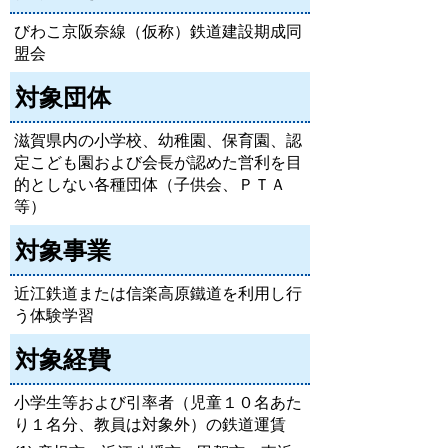
びわこ京阪奈線（仮称）鉄道建設期成同
盟会
対象団体
滋賀県内の小学校、幼稚園、保育園、認
定こども園および会長が認めた営利を目
的としない各種団体（子供会、ＰＴＡ
等）
対象事業
近江鉄道または信楽高原鐵道を利用し行
う体験学習
対象経費
小学生等および引率者（児童１０名あた
り１名分、教員は対象外）の鉄道運賃