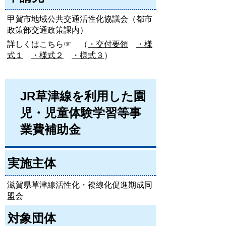
甲賀市地域公共交通活性化協議会（都市
政策部交通政策課内）
詳しくはこちら☞ （
・交付要領
・様
式１
・様式２
・様式３
）
JR草津線を利用した園
児・児童体験学習等事
業費補助金
実施主体
滋賀県草津線活性化・複線化促進期成同
盟会
対象団体