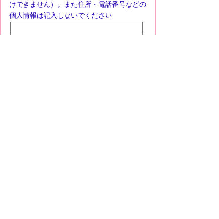
けできません）。また住所・電話番号などの
個人情報は記入しないでください
プライバシーポリシー
免責事項・著作権
リンクについて
このサイトの使い方
このサイトの考え方
甲賀市役所
〒528-8502
甲賀市水口町水口6053番地
TEL
0748-65-0650
FAX 0748-63-4086
市役所などの一般的な業務時間は9時～16時