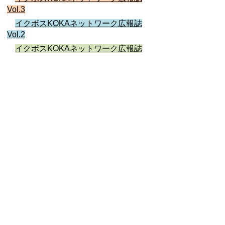
Vol.3
イクボスKOKAネットワーク広報誌
Vol.2
イクボスKOKAネットワーク広報誌
Vol.1
お問い合わせ先
商工労政課
所在地/〒 528-8502甲賀市水口町水口6053番地
電話番号/
0748-69-2188
FAX/0748-63-4087