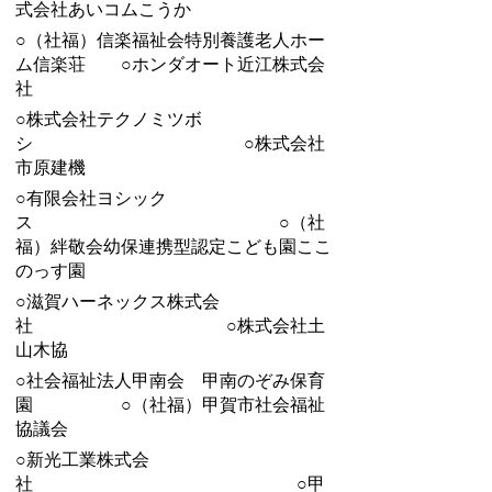
式会社あいコムこうか
○（社福）信楽福祉会特別養護老人ホー
ム信楽荘 ○ホンダオート近江株式会
社
○株式会社テクノミツボ
シ ○株式会社
市原建機
○有限会社ヨシック
ス ○（社
福）絆敬会幼保連携型認定こども園ここ
のっす園
○滋賀ハーネックス株式会
社 ○株式会社土
山木協
○社会福祉法人甲南会 甲南のぞみ保育
園 ○（社福）甲賀市社会福祉
協議会
○新光工業株式会
社 ○甲