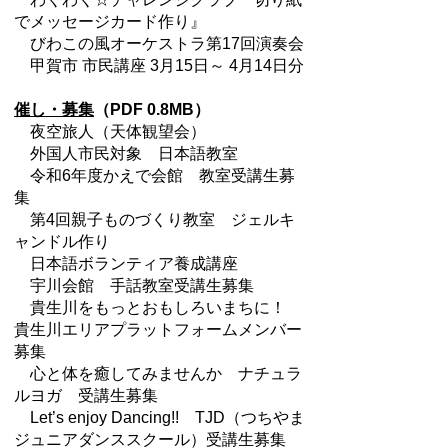
でメッセージカード作り』
びわこの風オーケストラ第17回演奏会
甲賀市 市民講座 3月15日～ 4月14日分
催し・募集
（PDF 0.8MB）
夜空旅人（天体観望会）
外国人市民対象 日本語教室
令和6年度かえで会館 教室受講生募
集
第4回親子ものづくり教室 ジェルキ
ャンドル作り
日本語ボランティア養成講座
宇川会館 手話教室受講生募集
貴生川をもっとおもしろいまちに！
貴生川エリアプラットフォームメンバー
募集
心と体を癒してみませんか ナチュラ
ルヨガ 受講生募集
Let’s enjoy Dancing!! TJD（つちやま
ジュニアダンススクール）受講生募集