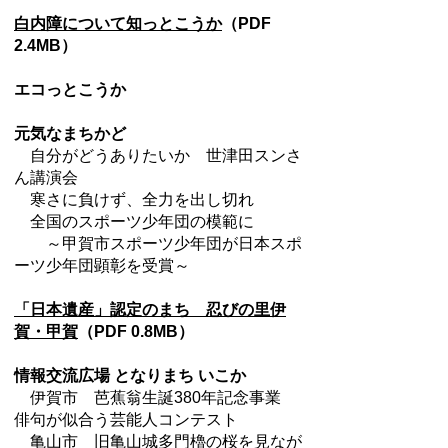
白内障について知っとこうか
（PDF
2.4MB）
エコっとこうか
元気なまちかど
自分がどうありたいか 世津田スンさ
ん講演会
寒さに負けず、全力を出し切れ
全国のスポーツ少年団の模範に
～甲賀市スポーツ少年団が日本スポ
ーツ少年団顕彰を受賞～
「日本遺産」認定のまち 忍びの里伊
賀・甲賀
（PDF 0.8MB）
情報交流広場 となりまち いこか
伊賀市 芭蕉翁生誕380年記念事業
俳句が似合う芸能人コンテスト
亀山市 旧亀山城多門櫓の桜を見なが