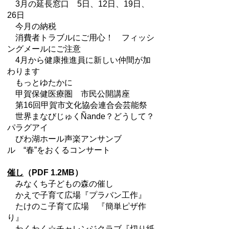
3月の延長窓口 5日、12日、19日、
26日
今月の納税
消費者トラブルにご用心！ フィッシ
ングメールにご注意
4月から健康推進員に新しい仲間が加
わります
もっとゆたかに
甲賀保健医療圏 市民公開講座
第16回甲賀市文化協会連合会芸能祭
世界まなびじゅくÑande？どうして？
パラグアイ
びわ湖ホール声楽アンサンブ
ル “春”をおくるコンサート
催し
（PDF 1.2MB）
みなくち子どもの森の催し
かえで子育て広場『プラバン工作』
たけのこ子育て広場 『簡単ピザ作
り』
わくわく☆チャレンジクラブ『切り紙