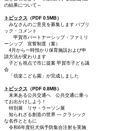
の結果について～
トピックス
（PDF 0.5MB）
みなさんのご意見を募集します パブリ
ック・コメント
甲賀市パートナーシップ・ファミリ
ーシップ 宣誓制度（案）
4月から一時預かり保育施設および申
請方法が変わります
子ども視点で市に提案 甲賀市子ども議
会
「信楽こども園」が完成しました
トピックス
（PDF 0.8MB）
未来ある公共交通へ 公共交通に乗っ
てお出かけしよう！
特別展 リサ・ラーソン展
知られざる創造の世界 ― クラシック
な名作とともに
令和6年度狂犬病予防集合注射を実施