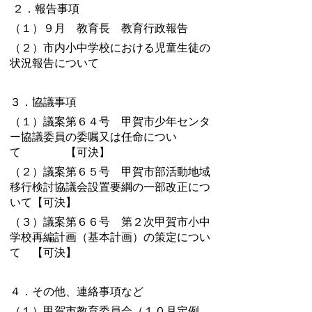
２．報告事項
（１）９月 教育長 教育行政報告
（２）市内小中学校における児童生徒の
状況報告について
３．協議事項
（１）議案第６４号 甲賀市少年センタ
ー協議委員の委嘱又は任命につい
て 【可決】
（２）議案第６５号 甲賀市部活動地域
移行検討協議会設置要綱の一部改正につ
いて【可決】
（３）議案第６６号 第２次甲賀市小中
学校再編計画（基本計画）の策定につい
て 【可決】
４．その他、連絡事項など
（１）甲賀市教育委員会（１０月定例