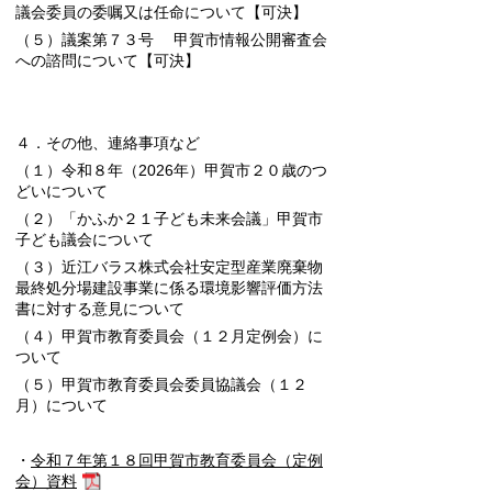
議会委員の委嘱又は任命について
【可決】
（５）議案第７３号 甲賀市情報公開審査会
への諮問について
【可決】
４．その他、連絡事項など
（１）令和８年（2026年）甲賀市２０歳のつ
どいについて
（２）「かふか２１子ども未来会議」甲賀市
子ども議会について
（３）近江バラス株式会社安定型産業廃棄物
最終処分場建設事業に係る環境影響評価方法
書に対する意見について
（４）
甲賀市教育委員会（１２月定例会）に
ついて
（５）甲賀市教育委員会委員協議会（１２
月）について
・
令和７年第１８回甲賀市教育委員会（定例
会）資料