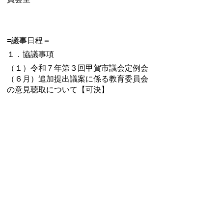
=議事日程＝
１．協議事項
（１）令和７年第３回甲賀市議会定例会
（６月）追加提出議案に係る教育委員会
の意見聴取について【可決】
・
令和７年第9回甲賀市教育委員会（臨
時会）資料
・
令和７年第9回甲賀市教育委員会（臨
時会）会議録
令和７年第８回教育委
員会定例会