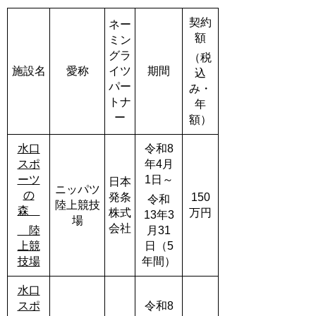
契約
ネー
額
ミン
グラ
（税
施設名
愛称
イツ
期間
込
パー
み・
トナ
年
ー
額）
水口
令和8
スポ
年4月
ーツ
1日～
日本
ニッパツ
の
発条
150
令和
陸上競技
森
株式
万円
13年3
場
会社
陸
月31
上競
日
（5
技場
年間）
水口
スポ
令和8