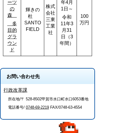
ーツ
年4月
株式
の
1日～
輝きの
会社
森
杜
100
令和
三東
SANTO
万円
多
11年3
工業
FIELD
目的
月31
社
グラ
日（3
ウン
年間）
ド
お問い合わせ先
行政改革課
所在地/〒 528-8502甲賀市水口町水口6053番地
電話番号/
0748-69-2219
FAX/0748-63-4554