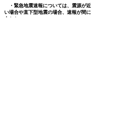
・緊急地震速報については、震源が近
い場合や直下型地震の場合、速報が間に
合わない
ことがあります。
お問い合わせ先
危機管理課
所在地/〒 528-8502滋賀県甲賀市水口町水口6053
番地
電話番号/
0748-69-2103
FAX/0748-63-4619
このページに関するアンケート（危機管