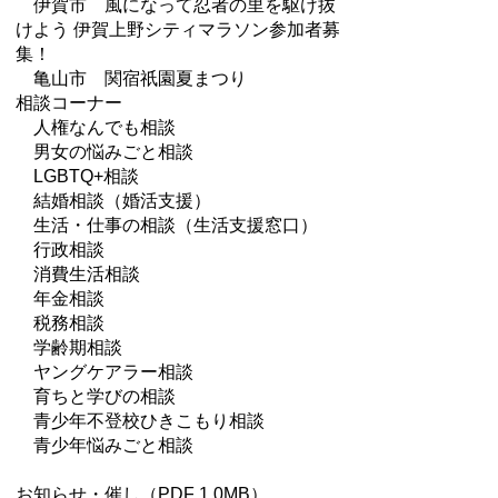
伊賀市 風になって忍者の里を駆け抜
けよう 伊賀上野シティマラソン参加者募
集！
亀山市 関宿祇園夏まつり
相談コーナー
人権なんでも相談
男女の悩みごと相談
LGBTQ+相談
結婚相談（婚活支援）
生活・仕事の相談（生活支援窓口）
行政相談
消費生活相談
年金相談
税務相談
学齢期相談
ヤングケアラー相談
育ちと学びの相談
青少年不登校ひきこもり相談
青少年悩みごと相談
お知らせ・催し
（PDF 1.0MB）