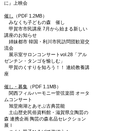
に』上映会
催し
（PDF 1.2MB）
みなくち子どもの森 催し
甲賀市市民講座 7月から始まる新しい
講座のお知らせ
姉妹都市 韓国・利川市民訪問団歓迎交
流会
展示室サロンコンサートvol.28「アル
ゼンチン・タンゴを愉しむ」
甲賀のくすりを知ろう！！ 連続教養講
座
催し・募集
（PDF 1.1MB）
関西フィルハーモニー管弦楽団 オータ
ムコンサート
旭堂南湖とあそぶ古典芸能
土山歴史民俗資料館・滋賀県立陶芸の
森 連携企画 陶芸の森名品セレクション
展Ⅰ