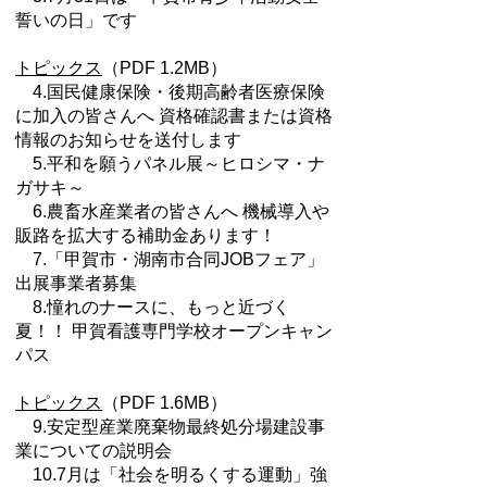
誓いの日」です
トピックス
（PDF 1.2MB）
4.国民健康保険・後期高齢者医療保険
に加入の皆さんへ 資格確認書または資格
情報のお知らせを送付します
5.平和を願うパネル展～ヒロシマ・ナ
ガサキ～
6.農畜水産業者の皆さんへ 機械導入や
販路を拡大する補助金あります！
7.「甲賀市・湖南市合同JOBフェア」
出展事業者募集
8.憧れのナースに、もっと近づく
夏！！ 甲賀看護専門学校オープンキャン
パス
トピックス
（PDF 1.6MB）
9.安定型産業廃棄物最終処分場建設事
業についての説明会
10.7月は「社会を明るくする運動」強