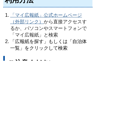
「マイ広報紙」公式ホームページ
（外部リンク）
から直接アクセスす
るか、パソコンやスマートフォンで
「マイ広報紙」と検索
「広報紙を探す」もしくは「自治体
一覧」をクリックして検索
ご注意ください
使用料は
無料
ですが、インターネッ
ト接続にかかる通信費用は利用者負
担となります。
マイ広報紙に最新の広報紙が掲載さ
れるまでには、
発行日から
10日ほど
時間がかかる場合
があります
。
サービス内容や機能についての質問
は、
「マイ広報紙」公式ホームペー
ジ（外部リンク）
へ直接お問い合わ
せください。