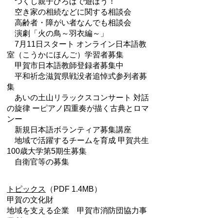
つくし親子ひろばで遊ぼう！
空き家の相続などに関する相談会
高齢者・障がい者なんでも相談会
演劇「火の鳥～羽衣編～」
7月11日スタート オンライン日本語教
室（こうかにほんご）学習者募集
甲賀市日本語教師登録者募集中
平和祈念滋賀県戦没者追悼式参列者募
集
あいの土山リラックスコンサート 対話
の旋律 ーピアノ四重奏が描く古典とロマ
ンー
新規日本語ボランティア募集講座
地域で活躍するチームを育成 甲賀共生
100歳大学第5期生募集
自衛官等の募集
トピックス
（PDF 1.4MB）
甲賀の文化財
地域を支える企業 甲賀市消防団協力事