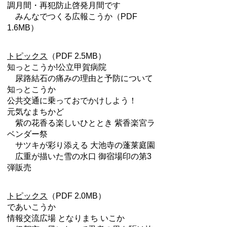
調月間・再犯防止啓発月間です
みんなでつくる広報こうか（PDF
1.6MB）
トピックス
（PDF 2.5MB）
知っとこうか!公立甲賀病院
尿路結石の痛みの理由と予防について
知っとこうか
公共交通に乗っておでかけしよう！
元気なまちかど
紫の花香る楽しいひととき 紫香楽宮ラ
ベンダー祭
サツキが彩り添える 大池寺の蓬莱庭園
広重が描いた雪の水口 御宿場印の第3
弾販売
トピックス
（PDF 2.0MB）
であいこうか
情報交流広場 となりまち いこか