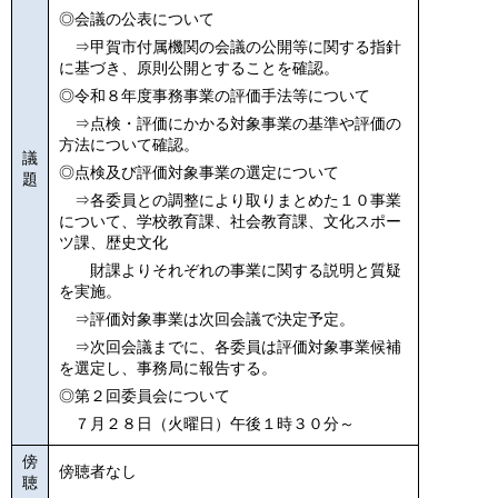
◎会議の公表について
⇒
甲賀市付属機関の会議の公開等に関する指針
に基づき、原則公開とすることを確認。
◎令和８年度事務事業の評価手法等について
⇒点検・評価にかかる対象事業の基準や評価の
方法について確認。
議
◎点検及び評価対象事業の選定について
題
⇒各委員との調整により取りまとめた１０事業
について、学校教育課、社会教育課、文化スポー
ツ課、歴史文化
財課よりそれぞれの事業に関する説明と質疑
を実施。
⇒評価対象事業は次回会議で決定予定。
⇒次回会議までに、各委員は評価対象事業候補
を選定し、事務局に報告する。
◎第２回委員会について
７月２８日（火曜日）午後１時３０分～
傍
傍聴者なし
聴