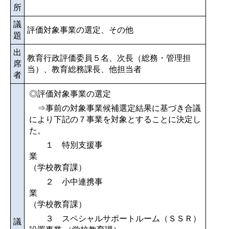
所
議
評価対象事業の選定、その他
題
出
教育行政評価委員５名、次長（総務・管理担
席
当）、教育総務課長、他担当者
者
◎評価対象事業の選定
⇒事前の対象事業候補選定結果に基づき合議
により下記の７事業を対象とすることに決定し
た。
１ 特別支援事
業
（学校教育課）
２ 小中連携事
業
（学校教育課）
３ スペシャルサポートルーム（ＳＳＲ）
議