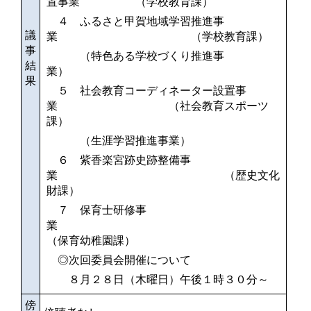
置事業 （学校教育課）
４ ふるさと甲賀地域学習推進事
議
業
（学校教育課）
事
（特色ある学校づくり推進事
結
業）
果
５ 社会教育コーディネーター設置事
業 （社会教育スポーツ
課）
（生涯学習推進事業）
６ 紫香楽宮跡史跡整備事
業 （歴史文化
財課）
７ 保育士研修事
業
（保育幼稚園課）
◎次回委員会開催について
８月２８日（木曜日）午後１時３０分～
傍