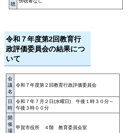
傍聴者なし
聴
令和７年度第2回教育行
政評価委員会の結果につ
いて
会
議
令和７年度第２回教育行政評価委員会
名
日
令和７年７月２日(水曜日) 午後１時３０分～
時
午後３時００分
開
催
甲賀市役所 ４階 教育委員会室
場