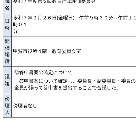
議
令和７年度第５回教育行政評価委員会
名
令和７年９月２６日(金曜日) 午前９時３０分～午前１
日
時０１
時
開
催
甲賀市役所４階 教育委員会室
場
所
◎答申書案の確定について
議
答申書案について確定し、委員長・副委員長・委員の
題
全員が揃って答申書を提出することで合議した。
傍
聴
傍聴者なし
人