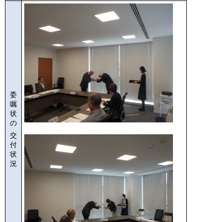
委
嘱
状
の
交
付
状
況