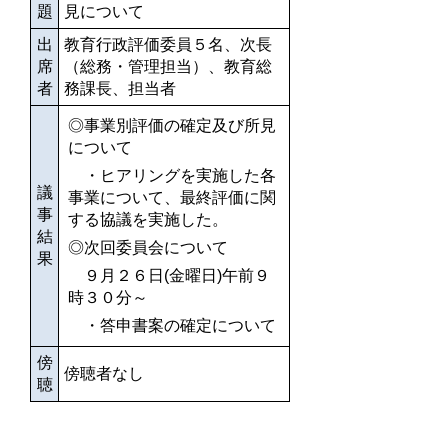
題
見について
出
教育行政評価委員５名、次長
席
（総務・管理担当）、教育総
者
務課長、担当者
◎
事業別評価の確定及び所見
について
・
ヒアリングを実施した各
議
事業について、最終評価に関
事
する協議を実施した。
結
◎次回委員会について
果
９月２６日(金曜日)午前９
時３０分～
・答申書案の確定について
傍
傍聴者なし
聴