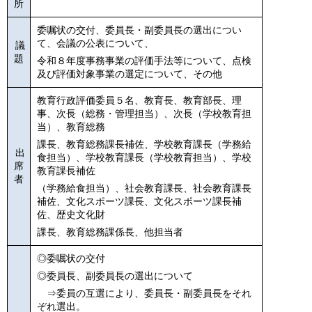
所
委嘱状の交付、
委員長・副委員長の選出につい
て、
会議の公表について、
議
題
令和８年度事務事業の評価手法等について、
点検
及び評価対象事業の選定について、その他
教育行政評価委員５名、教育長、教育部長、理
事、次長（総務・管理担当）、次長（学校教育担
当）、教育総務
課長、教育総務課長補佐、学校教育課長（学務給
出
食担当）、
学校教育課長（学校教育担当）、学校
席
教育課長
補佐
者
（学務給食担当）、社会教育課長、社会教育課長
補佐、文化スポーツ課長、文化スポーツ課長補
佐、歴史文化財
課長、教育総務課係長、他担当者
◎委嘱状の交付
◎委員長、副委員長の選出について
⇒委員の互選により、委員長・副委員長をそれ
ぞれ選出。