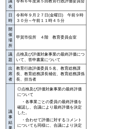
議
令和６年度第５回教育行政評価委員会
名
日
令和年９月２７日(金曜日) 午前９時
時
３０分～午前１１時４５分
開
催
甲賀市役所 ４階 教育委員会室
場
所
議
点検及び評価対象事業の最終評価につ
題
いて、答申書案について
出
教育行政評価委員５名、教育総務課
席
長、教育総務課長補佐、教育総務課係
者
長、担当者
◎点検及び評価対象事業の最終評価
について
・各事業ごとの委員の最終評価を
確認し、合議により最終評価を決定
議
した。
事
・合わせて評価に対するコメント
結
についても同様に、合議により決定
果