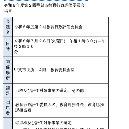
令和８年度第２回甲賀市教育行政評価委員会
結果
会
議
令和８年度第２回教育行政評価委員会
名
令和８年７月２８日(火曜日) 午後１時３０分～午
日
後２時１６
時
分
開
催
甲賀市役所 ４階 教育委員会室
場
所
議
点検及び評価対象事業の選定、その他
題
出
教育行政評価委員５名、教育総務課長、教育総務
席
課担当者
者
◎
点検及び
評価対象事業の選定