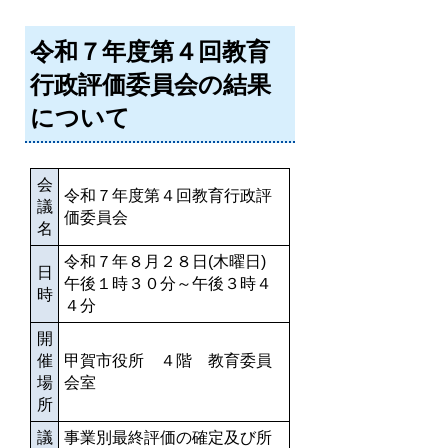
令和７年度第４回教育
行政評価委員会の結果
について
会
令和７年度第４回教育行政評
議
価委員会
名
令和７年８月２８日(木曜日)
日
午後１時３０分～午後３時４
時
４分
開
催
甲賀市役所 ４階 教育委員
場
会室
所
議
事業別最終評価の確定及び所