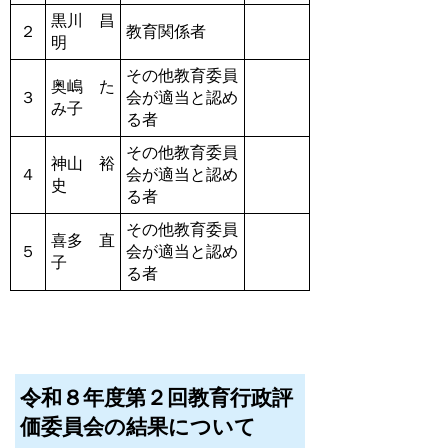
黒川 昌
２
教育関係者
明
その他教育委員
奥嶋 た
３
会が適当と認め
み子
る者
その他教育委員
神山 裕
４
会が適当と認め
史
る者
その他教育委員
喜多 直
５
会が適当と認め
子
る者
令和８年度第２回教育行政評
価委員会の結果について