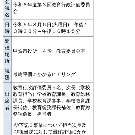
会
令和６年度第３回教育行政評価委員
議
会
名
日
令和６年８月６日(火曜日) 午後１
時
３時３０分～午後１６時１５分
開
催
甲賀市役所 ４階 教育委員会室
場
所
議
最終評価にかかるヒアリング
題
教育行政評価委員５名、次長（学校
出
教育担当）学校教育課長、教育総務
席
課長、学校教育課参事、学校教育課
者
長補佐、教育総務課長補佐、教育総
務課係長、担当者
◎下記３事業について担当次長及
び担当課に対して最終評価にかか