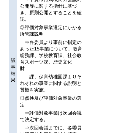
公開等に関する指針に基づ
き、原則公開とすることを確
認。
◎
評価対象事業選定にかかる
所管課説明
⇒各委員より事前に指定の
あった15事業について、教育
総務課、学校教育課、社会教
議
育スポーツ課、歴史文化
事
財
結
課、保育幼稚園課よりそ
果
れぞれの事業に関する説明と
質疑を実施。
◎点検及び評価対象事業の選
定
⇒評価対象事業は次回会議
で決定する。
⇒次回会議までに、各委員