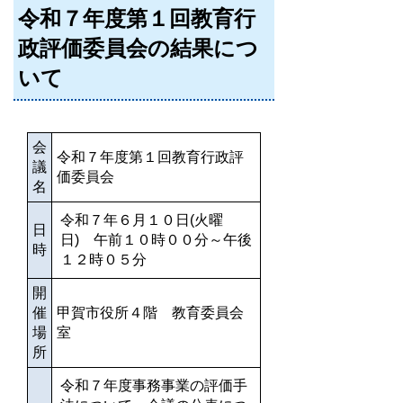
令和７年度第１回教育行
政評価委員会の結果につ
いて
会
令和７年度第１回教育行政評
議
価委員会
名
令和７年６月１０日(火曜
日
日) 午前１０時００分～午後
時
１２
時０５分
開
催
甲賀市役所４階 教育委員会
場
室
所
令和７年度事務事業の評価手