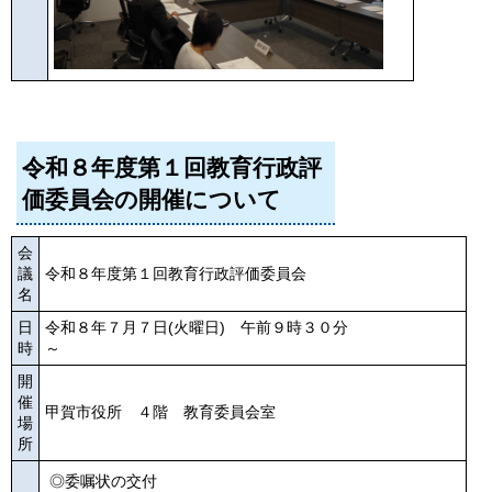
令和８年度第１回教育行政評
価委員会の開催について
会
議
令和８年度第１回教育行政評価委員会
名
日
令和８年７月７日(火曜日) 午前９時３０分
時
～
開
催
甲賀市役所 ４階 教育委員会室
場
所
◎委嘱状の交付