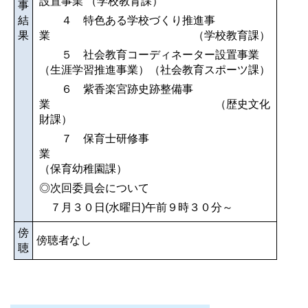
設置事業 （学校教育課）
事
結
４ 特色ある学校づくり推進事
果
業 （学校教育課）
５ 社会教育コーディネーター設置事業
（生涯学習推進事業）（社会教育スポーツ課）
６ 紫香楽宮跡史跡整備事
業 （歴史文化
財課）
７ 保育士研修事
業
（保育幼稚園課）
◎次回委員会について
７月３０日(水曜日)午前９時３０分～
傍
傍聴者なし
聴