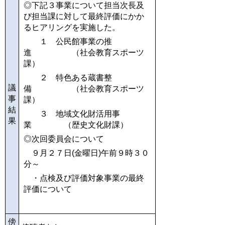
◎下記３事業について担当次長及
び担当課に対して最終評価にかか
るヒアリングを実施した。
１ 公民館事業の推
進 （社会教育スポーツ
課）
２ 特色ある蔵書整
議
備 （社会教育スポーツ
事
課）
結
３ 地域文化財活用事
果
業 （歴史文化財課）
◎次回委員会について
９月２７日(金曜日)午前９時３０
分～
・点検及び評価対象事業の最終
評価について
傍