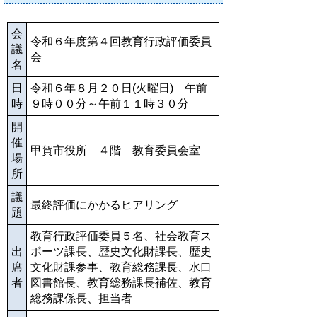
会
令和６年度第４回教育行政評価委員
議
会
名
日
令和６年８月２０日(火曜日) 午前
時
９時００分～午前１１時３０分
開
催
甲賀市役所 ４階 教育委員会室
場
所
議
最終評価にかかるヒアリング
題
教育行政評価委員５名、社会教育ス
出
ポーツ課長、歴史文化財課長、歴史
席
文化財課参事、教育総務課長、水口
者
図書館長、教育総務課長補佐、教育
総務課係長、担当者