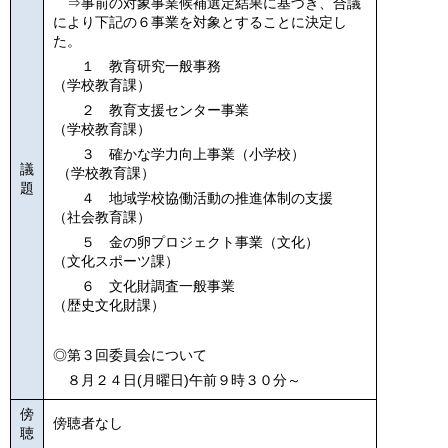
⇒事前の対象事業候補選定結果に基づき、合議
により下記の６事業を対象とすることに決定し
た。
１ 教育研究一般事務
（学校教育課）
２ 教育支援センター事業
（学校教育課）
３ 確かな学力向上事業（小学校）
議
（学校教育課）
題
４ 地域学校協働活動の推進体制の支援
（社会教育課）
５ 金の卵プロジェクト事業（文化）
（文化スポーツ課）
６ 文化財調査一般事業
（歴史文化財課）
◎第３回委員会について
８月２４日(月曜日)午前９時３０分～
傍
傍聴者なし
聴