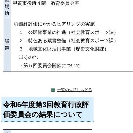
甲賀市役所４階 教育委員会室
場
所
◎最終評価にかかるヒアリングの実施
１ 公民館事業の推進（社会教育スポーツ課）
２ 特色ある蔵書整備
（社会教育スポーツ課）
議
題
３ 地域文化財活用事業（歴史文化財課）
◎その他
・第５回委員会開催について
一覧の先頭にもどる
令和6年度第3回教育行政評
価委員会の結果について