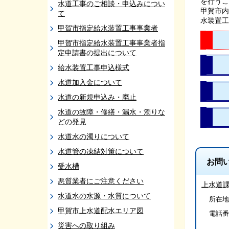
を行うこ
水道工事のご相談・申込みについ
甲賀市内
て
水装置工
甲賀市指定給水装置工事事業者
甲
甲賀市指定給水装置工事事業者指
定申請書の提出について
給水装置工事申込様式
水道加入金について
水道の新規申込み・廃止
水道の故障・修繕・漏水・濁りな
どの発見
水道水の濁りについて
水道管の凍結対策について
お問
受水槽
悪質業者にご注意ください
上水道
水道水の水源・水質について
所在地/
甲賀市上水道配水エリア図
電話番
災害への取り組み