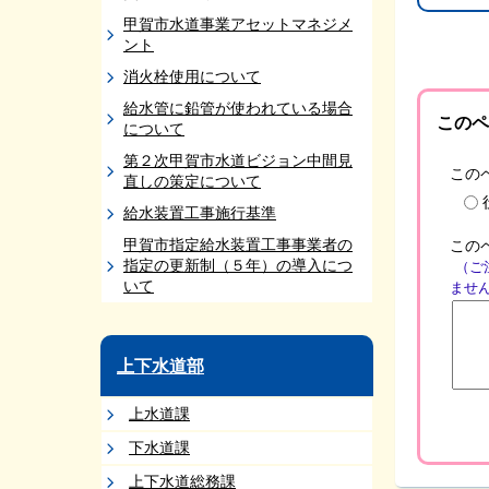
甲賀市水道事業アセットマネジメ
ント
消火栓使用について
給水管に鉛管が使われている場合
このペ
について
第２次甲賀市水道ビジョン中間見
この
直しの策定について
給水装置工事施行基準
甲賀市指定給水装置工事事業者の
この
指定の更新制（５年）の導入につ
（ご
いて
ませ
上下水道部
上水道課
下水道課
上下水道総務課