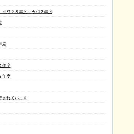
）平成２８年度～令和２年度
度
年度
０年度
３年度
行されています