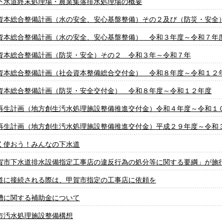
下水道終末処理場・農業集落排水処理場の概要
資本総合整備計画（水の安全、安心基盤整備）その２及び（防災・安全
資本総合整備計画（水の安全、安心基盤整備） 令和３年度～令和７年
資本総合整備計画（防災・安全）その２ 令和３年～令和７年
資本総合整備計画（社会資本整備総合交付金） 令和８年度～令和１２
資本総合整備計画（防災・安全交付金） 令和８年度～令和１２年度
再生計画（地方創生汚水処理施設整備推進交付金）令和４年度～令和１
再生計画（地方創生汚水処理施設整備推進交付金）平成２９年度～令和
く使おう！みんなの下水道
賀市下水道排水設備指定工事店の違反行為の処分等に関する要綱」が施
道に接続される際は、甲賀市指定の工事店に依頼を
槽に関する補助金について
市汚水処理施設整備構想