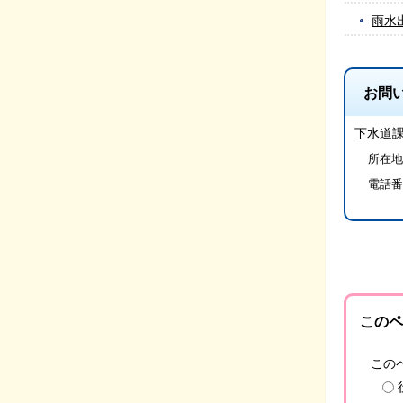
雨水
お問
下水道
所在地/
電話番
このペ
この