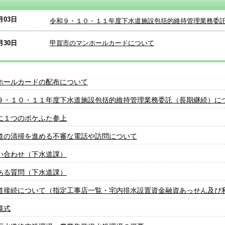
月03日
令和９・１０・１１年度下水道施設包括的維持管理業務委
月30日
甲賀市のマンホールカードについて
ホールカードの配布について
９・１０・１１年度下水道施設包括的維持管理業務委託（⻑期継続）に
に１つのポケふた参上
道の清掃を進める不審な電話や訪問について
い合わせ（下水道課）
ある質問（下水道課）
道接続について（指定工事店一覧・宅内排水設置資金融資あっせん及び
様式