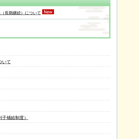
託（⻑期継続）について
ついて
利子補給制度）