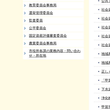
公共
教育委員会事務局
社会
選挙管理委員会
社会
監査委員
社会
公平委員会
固定資産評価審査委員会
社会
農業委員会事務局
社会
市役所各課の業務内容・問い合わ
地域
せ・所在地
地域
正し
「甲
下水
浄化
甲賀