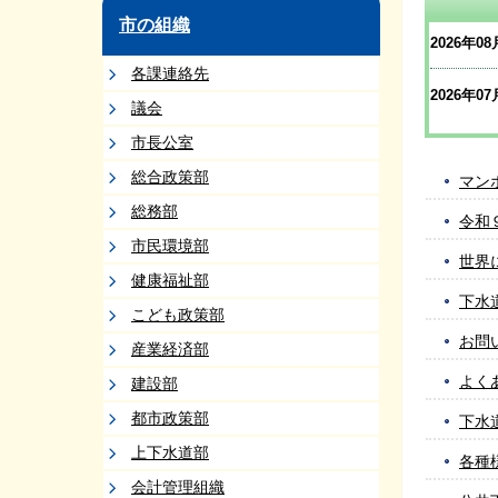
市の組織
2026年08
各課連絡先
2026年07
議会
市長公室
総合政策部
マン
総務部
令和
市民環境部
世界
健康福祉部
下水
こども政策部
お問
産業経済部
よく
建設部
都市政策部
下水
上下水道部
各種
会計管理組織