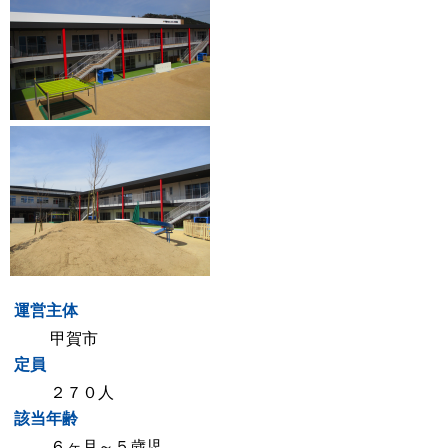
運営主体
甲賀市
定員
２７０人
該当年齢
６ヶ月～５歳児