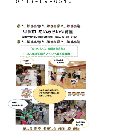
０７４８－６９－６５１０