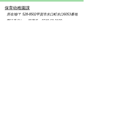
保育幼稚園課
所在地/〒 528-8502甲賀市水口町水口6053番地
電話番号/ 管理係 0748-69-2180
FAX/0748-69-2298
指導振興係 0748-69-2181
FAX/0748-69-2298
このページに関するアンケート（保育幼
稚園課）
このページの情報は役に立ちましたか？
役に
どちらとも
役にたた
立った
いえない
なかった
このページに関してご意見がありました