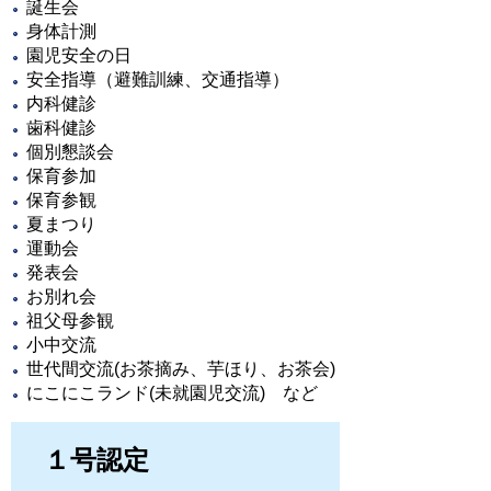
誕生会
身体計測
園児安全の日
安全指導（避難訓練、交通指導）
内科健診
歯科健診
個別懇談会
保育参加
保育参観
夏まつり
運動会
発表会
お別れ会
祖父母参観
小中交流
世代間交流(お茶摘み、芋ほり、お茶会)
にこにこランド(未就園児交流) など
１号認定