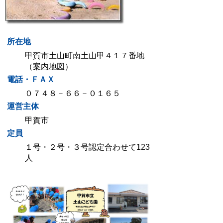
所在地
甲賀市土山町南土山甲４１７番地
（
案内地図
）
電話・ＦＡＸ
０７４８－６６－０１６５
運営主体
甲賀市
定員
１号・２号・３号認定合わせて123
人