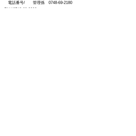
電話番号/ 管理係 0748-69-2180
FAX/0748-69-2298
指導振興係 0748-69-2181
FAX/0748-69-2298
このページに関するアンケート（保育幼
稚園課）
このページの情報は役に立ちましたか？
役に
どちらとも
役にたた
立った
いえない
なかった
このページに関してご意見がありました
らご記入ください。
（ご注意）回答が必要なお問い合わせは，直
接このページの「お問い合わせ先」（ページ