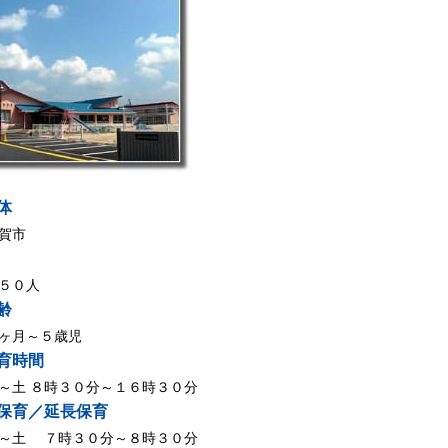
体
賀市
５０人
齢
ヶ月～５歳児
育時間
～土 ８時３０分～１６時３０分
保育／延長保育
～土 ７時３０分～８時３０分