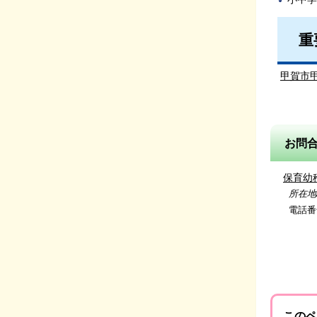
重
甲賀市
お問
保育幼
所在地/〒
電話番号/
指導振
このペ