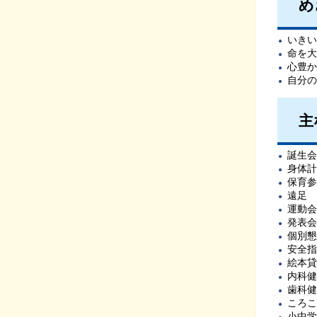
め
いきい
命を大
心豊か
自分の
主
誕生会
身体計
保育参
遠足
運動会
発表会
個別懇
安全指
絵本貸
内科健
歯科健
ころこ
小中学