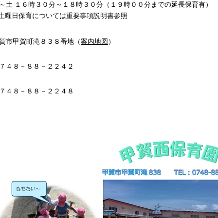
～土 １６時３０分～１８時３０分（１９時００分までの延長保育有）
日保育については重要事項説明書参照
賀市甲賀町滝８３８番地（
案内地図
）
７４８－８８－２２４２
７４８－８８－２２４８