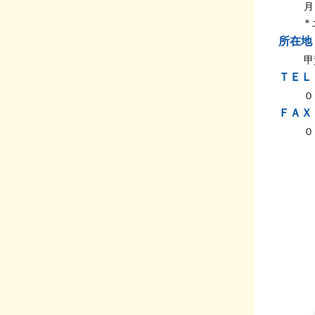
月
＊土曜
所在地
甲
ＴＥＬ
０
ＦＡＸ
０