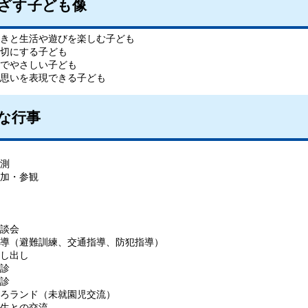
ざす子ども像
きと生活や遊びを楽しむ子ども
切にする子ども
でやさしい子ども
思いを表現できる子ども
な行事
測
加・参観
談会
導（避難訓練、交通指導、防犯指導）
し出し
診
診
ろランド（未就園児交流）
生との交流