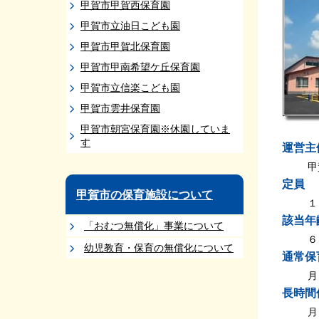
甲賀市甲賀西保育園
甲賀市立油日こども園
甲賀市甲賀北保育園
甲賀市甲南希望ケ丘保育園
甲賀市立信楽こども園
甲賀市雲井保育園
甲賀市朝宮保育園※休園していま
す
運営主
甲
定員
甲賀市の保育施設について
１
該当年
「おむつ無償化」事業について
６
幼児教育・保育の無償化について
通常保
月
長時間
月