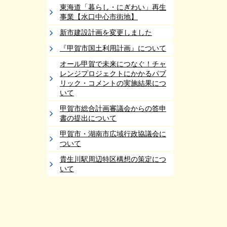
東海道「暮らし・にぎわい」再生
事業【水口中心市街地】
新市建設計画を変更しました
『甲賀市国土利用計画』について
オール甲賀で未来につなぐ！チャ
レンジプロジェクトにかかるパブ
リック・コメントの実施結果につ
いて
甲賀市総合計画審議会からの答申
書の提出について
甲賀市・湖南市広域行政協議会に
ついて
貴生川駅周辺特区構想の策定につ
いて