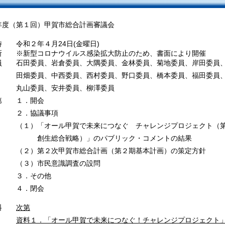
年度（第１回）甲賀市総合計画審議会
時 令和２年４月24日(金曜日)
所 ※新型コロナウイルス感染拡大防止のため、書面により開催
員 石田委員、岩倉委員、大隅委員、金林委員、菊地委員、岸田委員、
員、中西委員、西村委員、野口委員、橋本委員、福田委員、松
委員、安井委員、柳澤委員
第 １．開会
．協議事項
「オール甲賀で未来につなぐ チャレンジプロジェクト（第２
総合戦略）」のパブリック・コメントの結果
第２次甲賀市総合計画（第２期基本計画）の策定方針
）市民意識調査の設問
．その他
４．閉会
資料
次第
資料１．「オール甲賀で未来につなぐ！チャレンジプロジェクト