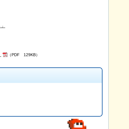
ト」
）
（PDF 129KB）