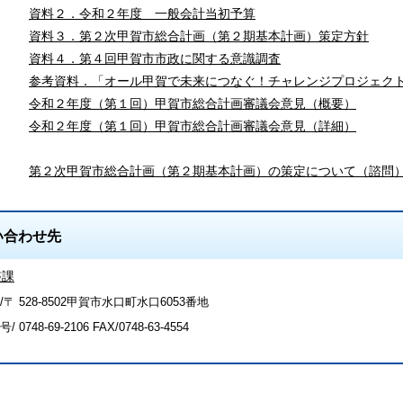
資料２．令和２年度 一般会計当初予算
資料３．第２次甲賀市総合計画（第２期基本計画）策定方針
資料４．第４回甲賀市市政に関する意識調査
参考資料．「オール甲賀で未来につなぐ！チャレンジプロジェク
令和２年度（第１回）甲賀市総合計画審議会意見（概要）
令和２年度（第１回）甲賀市総合計画審議会意見（詳細）
第２次甲賀市総合計画（第２期基本計画）の策定について（諮問
い合わせ先
整課
〒 528-8502甲賀市水口町水口6053番地
号/
0748-69-2106
FAX/0748-63-4554