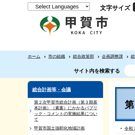
文字サイズ
ホーム
市の組織
総合政策部
企画調整課
総
サイト内を検索する
総合計画等・会議
第
第２次甲賀市総合計画（第３期基
本計画）（素案）にかかるパブリ
ック・コメントの実施結果につい
て
甲賀市国土強靭化地域計画
令和