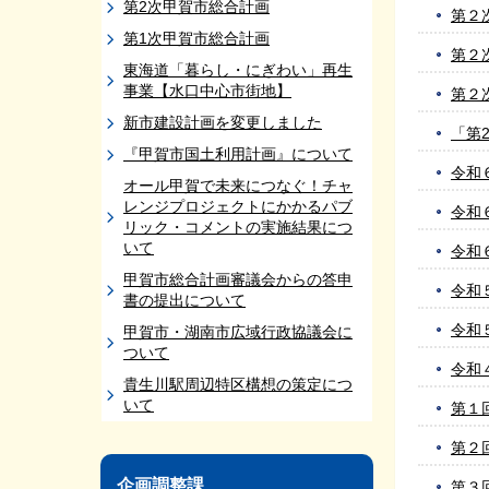
第2次甲賀市総合計画
第２
第1次甲賀市総合計画
第２
東海道「暮らし・にぎわい」再生
事業【水口中心市街地】
第２
新市建設計画を変更しました
「第
『甲賀市国土利用計画』について
令和
オール甲賀で未来につなぐ！チャ
レンジプロジェクトにかかるパブ
令和
リック・コメントの実施結果につ
いて
令和
甲賀市総合計画審議会からの答申
令和
書の提出について
令和
甲賀市・湖南市広域行政協議会に
ついて
令和
貴生川駅周辺特区構想の策定につ
いて
第１
第２
企画調整課
第３