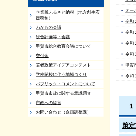
オー
企業版ふるさと納税（地方創生応
援税制）
令和
わかもの会議
令和
総合計画等・会議
令和
甲賀市総合教育会議について
令和
交付金
若者政策アイデアコンテスト
甲賀
学校閉校に伴う地域づくり
令和
パブリック・コメントについて
甲賀市市政に関する意識調査
市政への提言
１
お問い合わせ（企画調整課）
策定