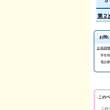
５
第２
お問
企画調
所在地/
電話番
このペ
この