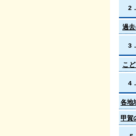
2
過去
3
こど
4
各地
甲賀