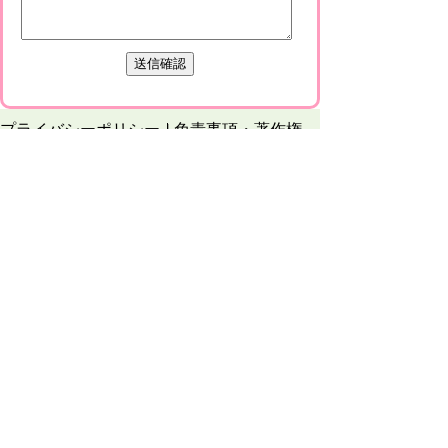
プライバシーポリシー
免責事項・著作権
リンクについて
このサイトの使い方
このサイトの考え方
甲賀市役所
〒528-8502
甲賀市水口町水口6053番地
TEL
0748-65-0650
FAX 0748-63-4086
市役所などの一般的な業務時間は9時～16時
45分です。（土・日曜日、祝日および12月
29日～1月3日は休みです）
各課連絡先
お問合せ
市役所までのアクセス