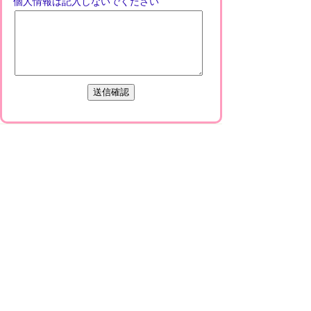
個人情報は記入しないでください
プライバシーポリシー
免責事項・著作権
リンクについて
このサイトの使い方
このサイトの考え方
甲賀市役所
〒528-8502
甲賀市水口町水口6053番地
TEL
0748-65-0650
FAX 0748-63-4086
市役所などの一般的な業務時間は9時～16時
45分です。（土・日曜日、祝日および12月