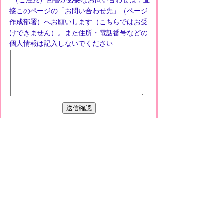
（ご注意）回答が必要なお問い合わせは，直
接このページの「お問い合わせ先」（ページ
作成部署）へお願いします（こちらではお受
けできません）。また住所・電話番号などの
個人情報は記入しないでください
プライバシーポリシー
免責事項・著作権
リンクについて
このサイトの使い方
このサイトの考え方
甲賀市役所
〒528-8502
甲賀市水口町水口6053番地
TEL
0748-65-0650