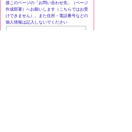
接このページの「お問い合わせ先」（ページ
作成部署）へお願いします（こちらではお受
けできません）。また住所・電話番号などの
個人情報は記入しないでください
プライバシーポリシー
免責事項・著作権
リンクについて
このサイトの使い方
このサイトの考え方
甲賀市役所
〒528-8502
甲賀市水口町水口6053番地
TEL
0748-65-0650