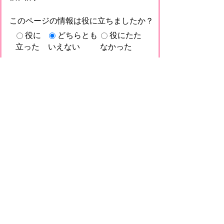
このページの情報は役に立ちましたか？
役に
どちらとも
役にたた
立った
いえない
なかった
このページに関してご意見がありました
らご記入ください。
（ご注意）回答が必要なお問い合わせは，直
接このページの「お問い合わせ先」（ページ
作成部署）へお願いします（こちらではお受
けできません）。また住所・電話番号などの
個人情報は記入しないでください