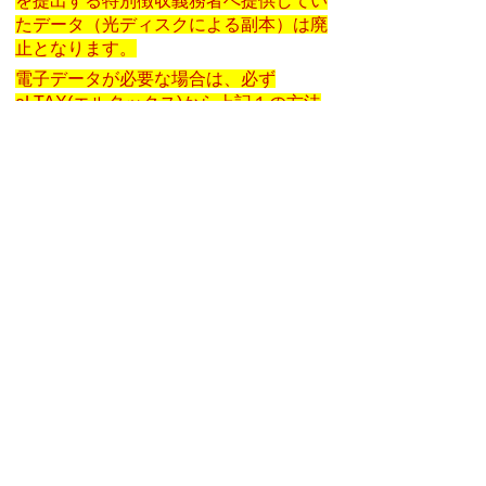
を提出する特別徴収義務者へ提供してい
たデータ（光ディスクによる副本）は廃
止となります。
電子データが必要な場合は、必ず
eLTAX(エルタックス)から上記１の方法
により給与支払報告書を提出してくださ
い。
お問い合わせ先（税務課）
税務課
所在地/〒 528-8502甲賀市水口町水口6053番地
電話番号/市民税係 0748-69-2128
FAX/0748-63-4574
（市県民税、法人市民税、国民健康
保険税、軽自動車税、入湯税、鉱産税等）
資産税係 0748-69-2129
FAX/0748-63-4574