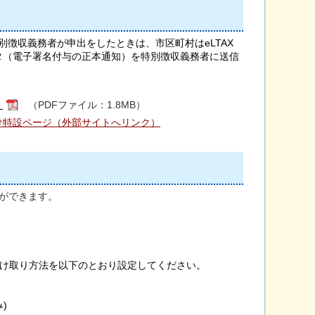
別徴収義務者が申出をしたときは、市区町村はeLTAX
タ（電子署名付与の正本通知）を特別徴収義務者に送信
』
（PDFファイル：1.8MB）
け特設ページ（外部サイトへリンク）
ができます。
の受け取り方法を以下のとおり設定してください。
)