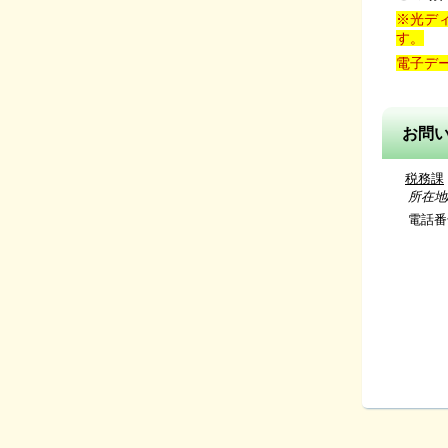
※光デ
す。
電子デ
お問
税務課
所在地/〒
電話番号/
（市県
資産税係 
（固
収
(口座