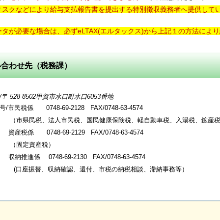
ィスクなどにより給与支払報告書を提出する特別徴収義務者へ提供して
ータが必要な場合は、必ずeLTAX(エルタックス)から上記１の方法に
い合わせ先（税務課）
 528-8502甲賀市水口町水口6053番地
市民税係 0748-69-2128 FAX/0748-63-4574
民税、法人市民税、国民健康保険税、軽自動車税、入湯税、鉱産税
0748-69-2129 FAX/0748-63-4574
定資産税）
納推進係
0748-69-2130 FAX/0748-63-4574
振替、収納確認、還付、市税の納税相談、滞納事務等）