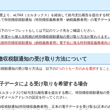
度より、eLTAX（エルタックス）を経由して給与支払報告を提出する特
して特別徴収税額通知（特別徴収義務者用・納税義務者用）の電子デー
。
以下のリーフレットもしくは下記のリンク先をご確認ください。
６年度から個人住民税の特別徴収税額通知の受け取り方法が変わります
民税特別徴収税額通知（納税義務者用）電子化に係る特別徴収義務者向
徴収税額通知の受け取り方法について
収税額通知の受け取り方法は、以下の
2つのうち一方のみを選択
すること
電子データによる受け取りを希望する場合
AX(エルタックス)で給与支払報告書を提出する際に、特別徴収税額通知
必ずメールアドレスの設定を行ってください。
徴収税額通知(特別徴収義務者用)…正本の電子データを受け取る(正本のみ