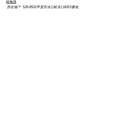
税務課
所在地/〒 528-8502甲賀市水口町水口6053番地
電話番号/市民税係 0748-69-2128
FAX/0748-63-4574
（市県民税、法人市民税、国民健康
保険税、軽自動車税、入湯税、鉱産税等）
資産税係 0748-69-2129
FAX/0748-63-4574
（固定資産税）
収納推進係
0748-69-2130
FAX/0748-63-4574
(口座振替、収納確認、還付、市税の
納税相談、滞納事務等）
プライバシーポリシー
免責事項・著作権
リンクについて
このサイトの使い方
このサイトの考え方