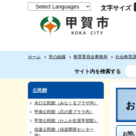
文字サイズ
ホーム
市の組織
教育委員会事務局
社会教育
サイト内を検索する
公民館
水口公民館（みなくるプラザ内）
甲南公民館（忍の里プララ内）
甲賀公民館（かふか生涯学習館）
信楽公民館（信楽開発センター
お問
内）