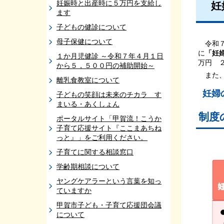
妊娠時と出産時に５万円を支給し
妊
ます
子どもの健診について
母子保健について
令和７
に
「妊
１か月児健診 ～令和７年４月１日
万円 
から５，５００円の補助開始～
また、
離乳食教室について
妊婦
子どもの笑顔は未来のチカラ す
まいる・あくしょん
制度
ポータルサイト「甲賀流！こうか
子育て応援サイト『ここまあちね
っと』」をご利用ください。
子育てに関する相談窓口
学齢期相談について
ヤングケアラーという言葉を知っ
ていますか
甲賀市子ども・子育て応援団会議
について