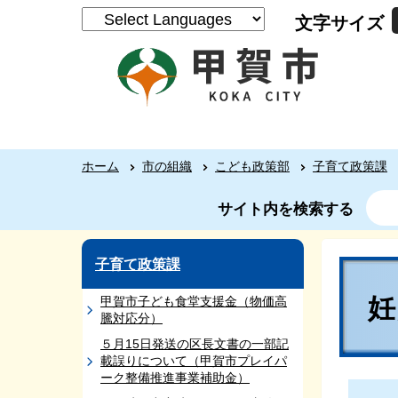
文字サイズ
ホーム
市の組織
こども政策部
子育て政策課
サイト内を検索する
子育て政策課
甲賀市子ども食堂支援金（物価高
騰対応分）
５月15日発送の区長文書の一部記
載誤りについて（甲賀市プレイパ
ーク整備推進事業補助金）