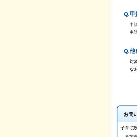
Q.
申請時
申請前
Q.
対象と
なお、
お問
子育て
所在地/