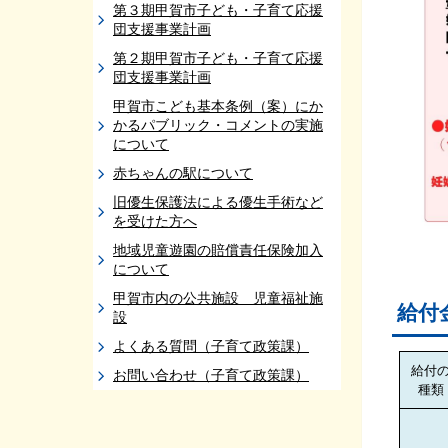
第３期甲賀市子ども・子育て応援
団支援事業計画
第２期甲賀市子ども・子育て応援
団支援事業計画
甲賀市こども基本条例（案）にか
かるパブリック・コメントの実施
について
赤ちゃんの駅について
旧優生保護法による優生手術など
を受けた方へ
地域児童遊園の賠償責任保険加入
について
甲賀市内の公共施設 児童福祉施
給付
設
よくある質問（子育て政策課）
給付
お問い合わせ（子育て政策課）
種類