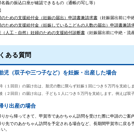
名義の振込口座が確認できるもの（通帳の写し等）
鑑
婦のための支援給付金（妊娠の届出）申請書兼請求書
（妊娠届出前に中
婦のための支援給付金（妊娠しているこどもの人数の届出）申請書兼請
産（人工・自然）妊婦のための支援給付診断書
（妊娠届出前に中絶・流
くある質問
多胎児（双子や三つ子など）を妊娠・出産した場合
（１回目）の届け出は、胎児の数に限らず妊娠１回につき５万円を支給し
（２回目）の届け出は、子ども１人につき５万円を支給します。例えば双子
里帰り出産の場合
から帰ってきて、甲賀市であかちゃん訪問を受けた際に申請のご案
先でのあかちゃん訪問を予定される場合など、長期間甲賀市に戻る予
さい。