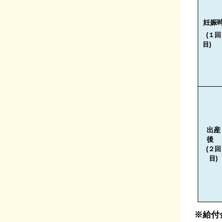
妊娠
(１回
目
出産
後
(
２回
目)
※給付