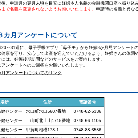
付後、申請月の翌月末頃を目安に妊婦本人名義の金融機関口座へ振り込
るまで名義を変更されないようお願いいたします。
申請時の名義と異な
。
８カ月アンケートについて
娠23～31週に、母子手帳アプリ「母子モ」から妊娠8か月児アンケート
の健康を守り、安心して出産を迎えていただけるよう、妊婦さんの体調
方には、妊娠後期訪問などのサービスをご案内します。
にアンケートへのご回答をお願いいたします。
カ月アンケートについてのリンク
場所
住所
電話番号
保健センター
水口町水口5607番地
0748-62-5336
保健センター
土山町北土山1715番地
0748-66-1105
保健センター
甲賀町相模173-1
0748-88-6556