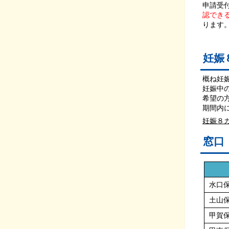
申請受
認でき
ります
妊娠
概ね妊
妊娠中
希望の
期間内
妊娠８
窓口
水口
土山
甲賀