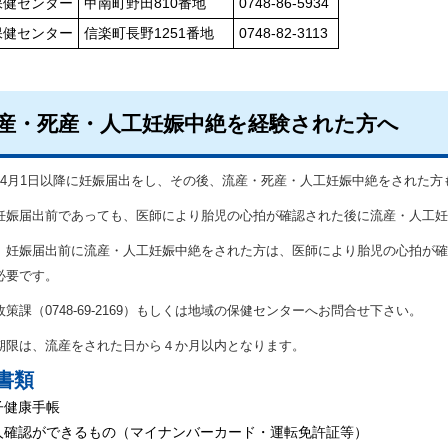
保健センター
甲南町野田810番地
0748-86-5934
保健センター
信楽町長野1251番地
0748-82-3113
産・死産・人工妊娠中絶を経験された方へ
年4月1日以降に妊娠届出をし、その後、流産・死産・人工妊娠中絶をされた方
妊娠届出前であっても、医師により胎児の心拍が確認された後に流産・人工妊
、妊娠届出前に流産・人工妊娠中絶をされた方は、医師により胎児の心拍が確
必要です。
策課（0748‐69‐2169）もしくは地域の保健センターへお問合せ下さい。
期限は、流産をされた日から４か月以内となります。
書類
健康手帳
確認ができるもの（マイナンバーカード・運転免許証等）