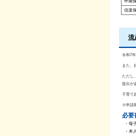
甲南
信楽
流
令和7
また、
ただし
提出が
子育て政
※申請
必要
・母子
・本人