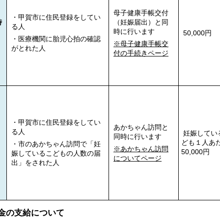
母子健康手帳交付
・甲賀市に住民登録をしてい
時
（妊娠届出）と同
る人
時に行います
50,000円
・医療機関に胎児心拍の確認
※母子健康手帳交
)
がとれた人
付の手続きページ
・甲賀市に住民登録をしてい
あかちゃん訪問と
る人
妊娠してい
同時に行います
ども１人あ
・市のあかちゃん訪問で「妊
※あかちゃん訪問
50,000円
娠しているこどもの人数の届
についてページ
出」をされた人
金の支給について