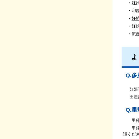
・妊婦
・印
・
妊
・
妊
・
流
よ
Q.
妊娠時
出産後
Q.
里帰り
里帰り
談くだ