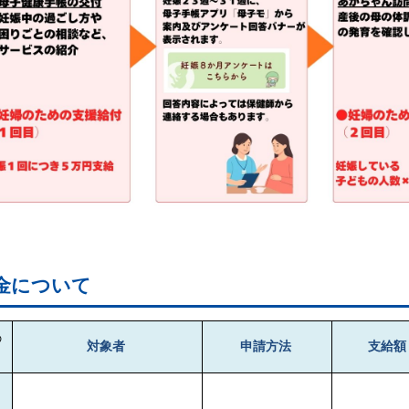
金について
の
対象者
申請方法
支給額