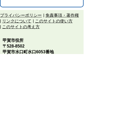
プライバシーポリシー
免責事項・著作権
リンクについて
このサイトの使い方
このサイトの考え方
甲賀市役所
〒528-8502
甲賀市水口町水口6053番地
TEL
0748-65-0650
FAX 0748-63-4086
市役所などの一般的な業務時間は9時～16時
45分です。（土・日曜日、祝日および12月
29日～1月3日は休みです）
各課連絡先
お問合せ
市役所までのアクセス
Copyright © Koka City Office. All Rights
Reserved.