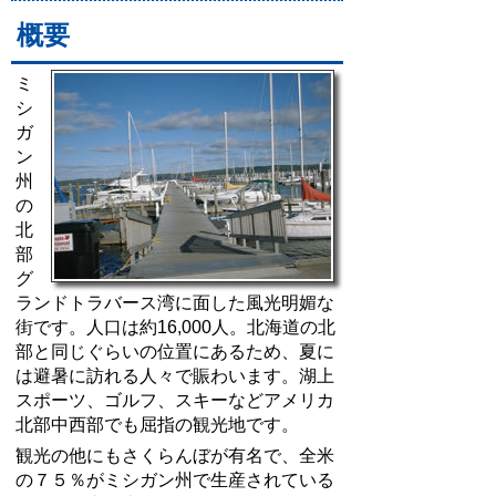
概要
ミ
シ
ガ
ン
州
の
北
部
グ
ランドトラバース湾に面した風光明媚な
街です。人口は約16,000人。北海道の北
部と同じぐらいの位置にあるため、夏に
は避暑に訪れる人々で賑わいます。湖上
スポーツ、ゴルフ、スキーなどアメリカ
北部中西部でも屈指の観光地です。
観光の他にもさくらんぼが有名で、全米
の７５％がミシガン州で生産されている