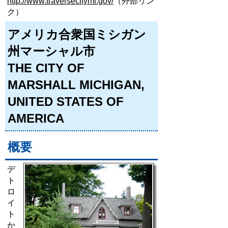
http://www.traversecitymi.gov/
（外部リン
ク）
アメリカ合衆国ミシガン
州マーシャル市
THE CITY OF
MARSHALL MICHIGAN,
UNITED STATES OF
AMERICA
概要
デ
ト
ロ
イ
ト
か