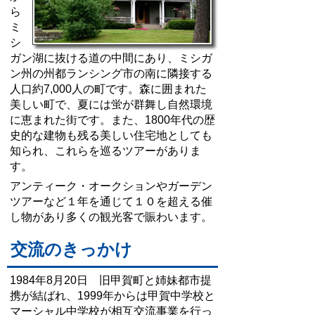
ら
ミ
シ
ガン湖に抜ける道の中間にあり、ミシガ
ン州の州都ランシング市の南に隣接する
人口約7,000人の町です。森に囲まれた
美しい町で、夏には蛍が群舞し自然環境
に恵まれた街です。また、1800年代の歴
史的な建物も残る美しい住宅地としても
知られ、これらを巡るツアーがありま
す。
アンティーク・オークションやガーデン
ツアーなど１年を通じて１０を超える催
し物があり多くの観光客で賑わいます。
交流のきっかけ
1984年8月20日 旧甲賀町と姉妹都市提
携が結ばれ、1999年からは甲賀中学校と
マーシャル中学校が相互交流事業を行っ