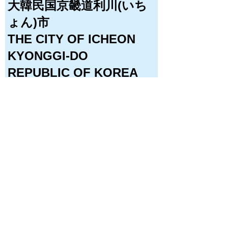
大韓民国京畿道利川(いち
ょん)市
THE CITY OF ICHEON
KYONGGI-DO
REPUBLIC OF KOREA
概要
利
川
市
は
京
畿
道
の
東
南部に位置します。人口は約20万人。都