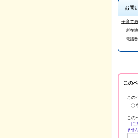
お問
子育て
所在地/
電話番
このペ
この
この
（ご
ませ