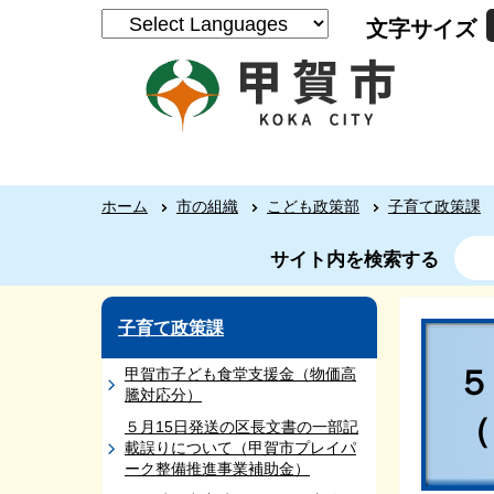
文字サイズ
ホーム
市の組織
こども政策部
子育て政策課
サイト内を検索する
子育て政策課
５
甲賀市子ども食堂支援金（物価高
騰対応分）
５月15日発送の区長文書の一部記
載誤りについて（甲賀市プレイパ
ーク整備推進事業補助金）