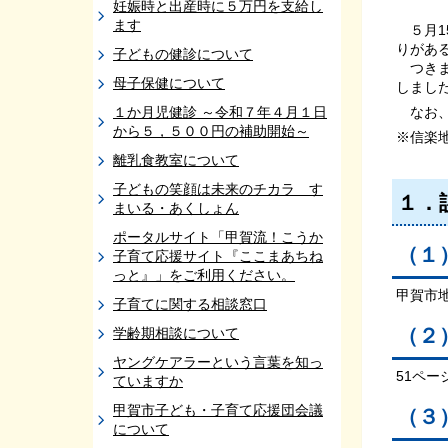
妊娠時と出産時に５万円を支給し
ます
５月1
りがあ
子どもの健診について
つきま
母子保健について
しまし
１か月児健診 ～令和７年４月１日
なお、
から５，５００円の補助開始～
※信楽
離乳食教室について
子どもの笑顔は未来のチカラ す
１．
まいる・あくしょん
ポータルサイト「甲賀流！こうか
（１
子育て応援サイト『ここまあちね
っと』」をご利用ください。
甲賀市
子育てに関する相談窓口
（２
学齢期相談について
ヤングケアラーという言葉を知っ
51ペー
ていますか
甲賀市子ども・子育て応援団会議
（３
について