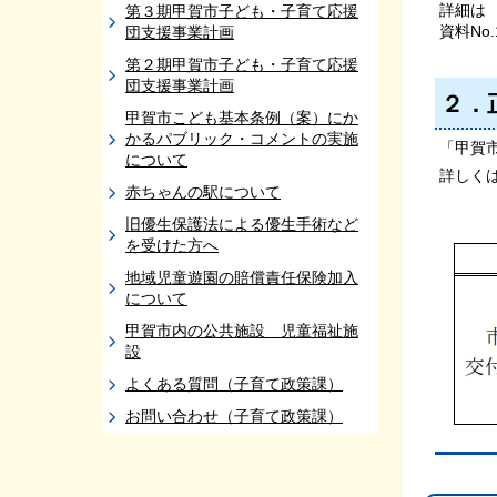
詳細
第３期甲賀市子ども・子育て応援
資料N
団支援事業計画
第２期甲賀市子ども・子育て応援
団支援事業計画
２．
甲賀市こども基本条例（案）にか
かるパブリック・コメントの実施
「甲賀
について
詳しくは
赤ちゃんの駅について
旧優生保護法による優生手術など
を受けた方へ
地域児童遊園の賠償責任保険加入
について
甲賀市内の公共施設 児童福祉施
設
よくある質問（子育て政策課）
お問い合わせ（子育て政策課）