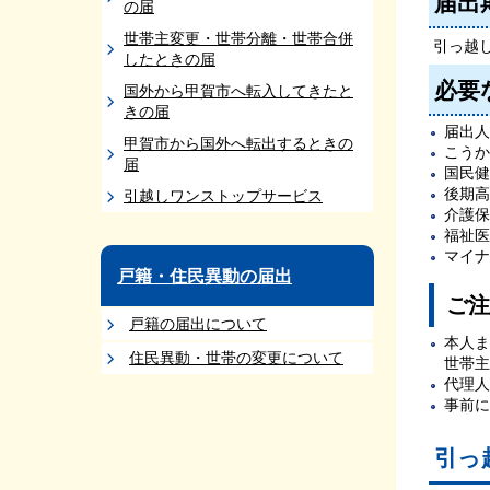
届出
の届
世帯主変更・世帯分離・世帯合併
引っ越
したときの届
必要
国外から甲賀市へ転入してきたと
きの届
届出人
甲賀市から国外へ転出するときの
こうか
届
国民健
後期高
引越しワンストップサービス
介護保
福祉医
マイナ
戸籍・住民異動の届出
ご注
戸籍の届出について
本人ま
住民異動・世帯の変更について
世帯主
代理人
事前に
引っ