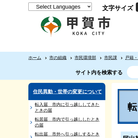
文字サイズ
ホーム
市の組織
市民環境部
市民課
戸籍・
サイト内を検索する
住民異動・世帯の変更について
転入届 市内に引っ越ししてきた
ときの届
転居届 市内で引っ越ししたとき
の届
転出届 市外へ引っ越しするとき