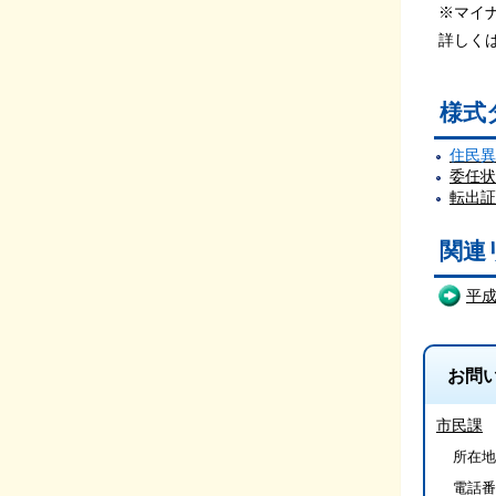
※マイ
詳しく
様式
住民異
委任状
転出証
関連
平
お問
市民課
所在地/
電話番