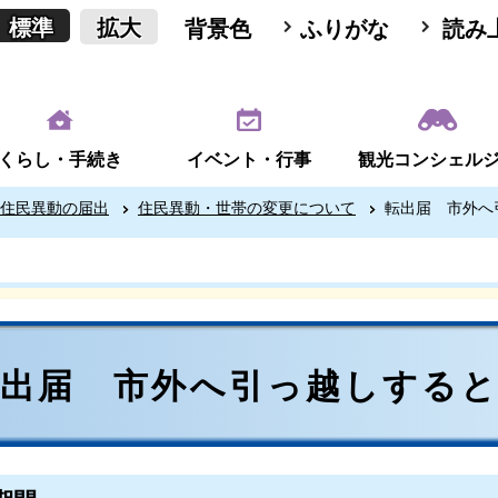
標準
拡大
背景色
ふりがな
読み
くらし・手続き
イベント・行事
観光コンシェル
住民異動の届出
住民異動・世帯の変更について
転出届 市外へ
転出届 市外へ引っ越しする