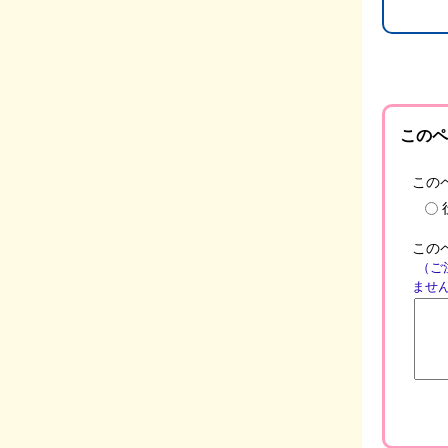
このペ
この
この
（ご
ませ