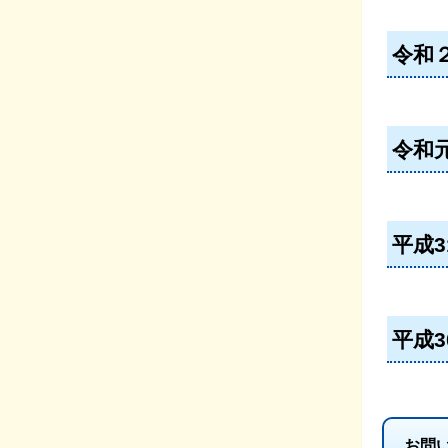
令和
令和
平成
平成
お問