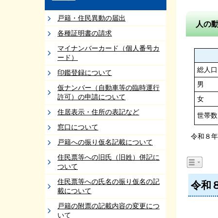
戸籍・住民異動の届出
人の
各種証明書の請求
マイナンバーカード（個人番号カ
ード）
総人口
印鑑登録について
男
仮ナンバー（自動車等の臨時運行
許可）の申請について
女
住居表示・住所の表記など
世帯数
窓口について
令和８年
戸籍への振り仮名記載について
住民票等への旧氏（旧姓）併記に
ついて
住民票等への氏名の振り仮名の記
令和
載について
戸籍の附票の記載内容の変更につ
いて