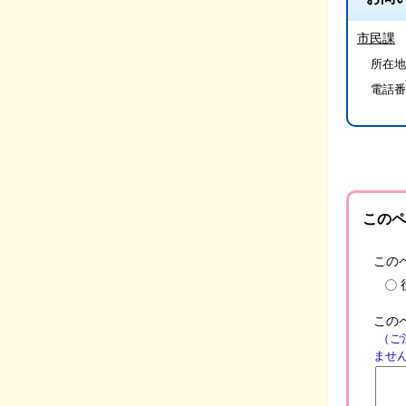
市民課
所在地/
電話番
このペ
この
この
（ご
ませ