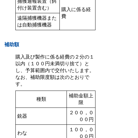
捕獲通報装置（餌
付け装置含む）
購入に係る経
費
遠隔捕獲機器また
は自動捕獲機器
補助額
購入及び製作に係る経費の２分の１
以内（１００円未満切り捨て）と
し、予算範囲内で交付いたします。
なお、補助限度額は次のとおりで
す。
補助金額上
種類
限
２００，０
銃器
００円
１００，０
わな
００円