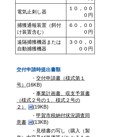
１０，００
電気止刺し器
０円
捕獲通報装置（餌付
６０，００
け装置含む）
０円
遠隔捕獲機器または
３００，０
自動捕獲機器
００円
交付申請時提出書類
・
交付申請書
（様式第１
号）
(16KB)
・
事業計画書、収支予算書
（様式２号の１、様式２号の
２）
(19KB)
・
甲賀市税納付状況調査同
意書
(13KB)
・見積書の写し（購入（製