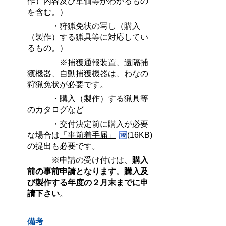
作）内容及び単価等がわかるもの
を含む。）
・狩猟免状の写し（購入
（製作）する猟具等に対応してい
るもの。）
※捕獲通報装置、遠隔捕
獲機器、自動捕獲機器は、わなの
狩猟免状が必要です。
・購入（製作）する猟具等
のカタログなど
・交付決定前に購入が必要
な場合は
「事前着手届」
(16KB)
の提出も必要です。
※申請の受け付けは、
購入
前の事前申請となります
。
購入及
び製作する年度の２月末までに申
請下さい
。
備考