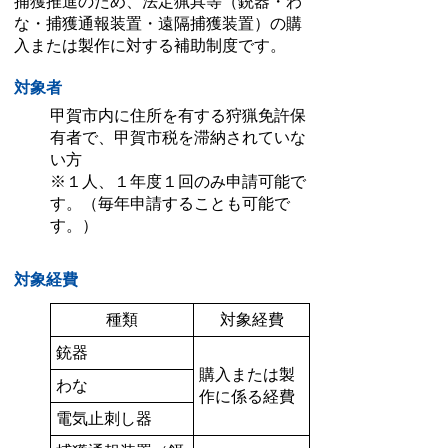
捕獲推進のため、法定猟具等（銃器・わ
な・捕獲通報装置・遠隔捕獲装置）の購
入または製作に対する補助制度です。
対象者
甲賀市内に住所を有する狩猟免許保
有者で、甲賀市税を滞納されていな
い方
※１人、１年度１回のみ申請可能で
す。（毎年申請することも可能で
す。）
対象経費
種類
対象経費
銃器
購入または製
わな
作に係る経費
電気止刺し器