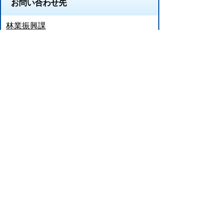
お問い合わせ先
林業振興課
所在地/〒 528-8502甲賀市水口町水口6053番地
電話番号/
0748-69-2194
FAX/0748-63-4592
このページに関するアンケート（林業振
興課）
このページの情報は役に立ちましたか？
役に
どちらとも
役にたた
立った
いえない
なかった
このページに関してご意見がありました
らご記入ください。