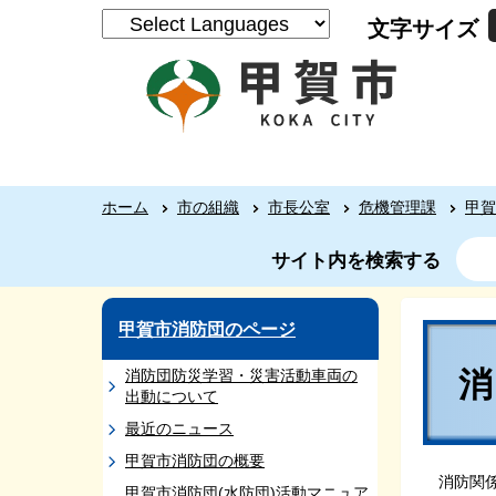
文字サイズ
ホーム
市の組織
市長公室
危機管理課
甲賀
サイト内を検索する
甲賀市消防団のページ
消防団防災学習・災害活動車両の
出動について
最近のニュース
甲賀市消防団の概要
消防関
甲賀市消防団(水防団)活動マニュア