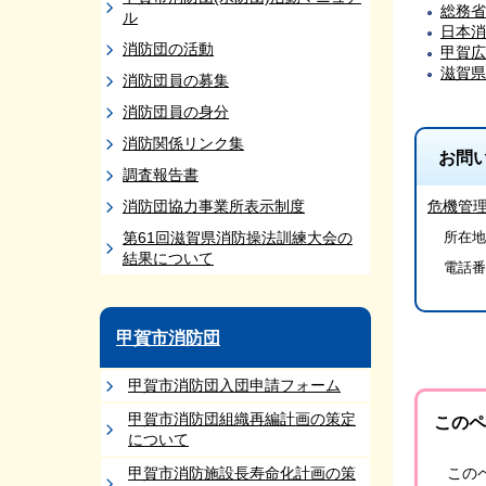
総務省
ル
日本消
消防団の活動
甲賀広
滋賀県
消防団員の募集
消防団員の身分
消防関係リンク集
お問
調査報告書
消防団協力事業所表示制度
危機管
第61回滋賀県消防操法訓練大会の
所在地
結果について
電話番
甲賀市消防団
甲賀市消防団入団申請フォーム
甲賀市消防団組織再編計画の策定
このペ
について
甲賀市消防施設長寿命化計画の策
この