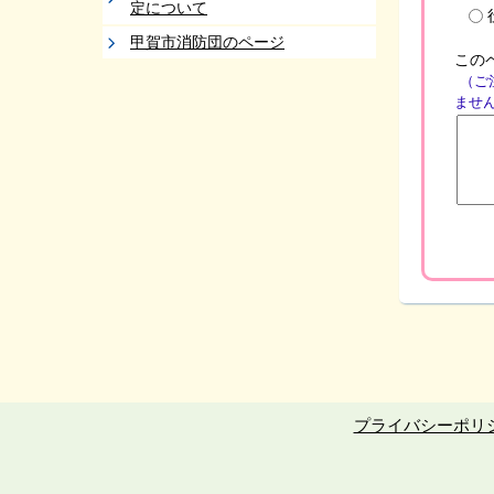
定について
甲賀市消防団のページ
この
（ご
ませ
プライバシーポリ