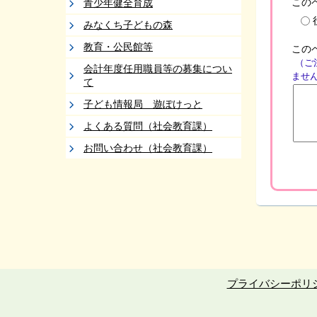
この
青少年健全育成
みなくち子どもの森
教育・公民館等
この
（ご
会計年度任用職員等の募集につい
ませ
て
子ども情報局 遊ぽけっと
よくある質問（社会教育課）
お問い合わせ（社会教育課）
プライバシーポリ