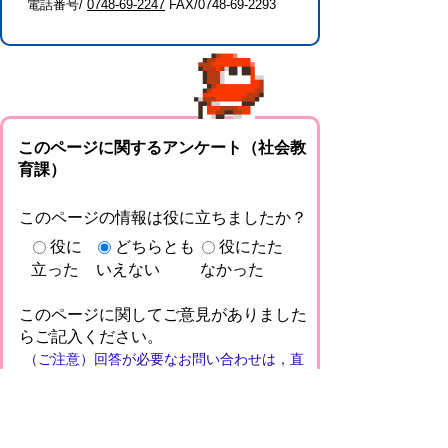
電話番号/
0748-69-2247
FAX/0748-69-2293
このページに関するアンケート（社会教
育課）
このページの情報は役に立ちましたか？
役に
どちらとも
役にたた
立った
いえない
なかった
このページに関してご意見がありました
らご記入ください。
（ご注意）回答が必要なお問い合わせは，直
接このページの「お問い合わせ先」（ページ
作成部署）へお願いします（こちらではお受
けできません）。また住所・電話番号などの
個人情報は記入しないでください