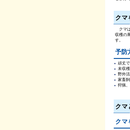
クマ
クマは
収穫の
す。
予防
頑丈で
未収穫
野外活
家畜飼
狩猟、
クマ
クマ