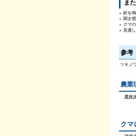
また
鈴を鳴
聞き慣
クマの
見通し
参考
ツキノ
農業
農林
クマ