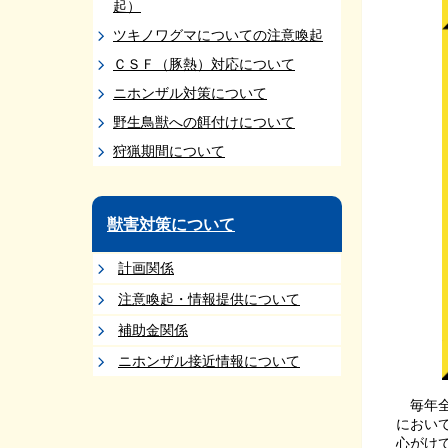
起）
ツキノワグマについての注意喚起
ＣＳＦ（豚熱）対応について
ニホンザル対策について
野生鳥獣への餌付けについて
狩猟期間について
獣害対策について
計画関係
注意喚起・情報提供について
補助金関係
ニホンザル接近情報について
毎年全
におい
心がけ