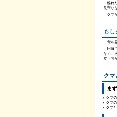
離れた
見守り
クマが
もし
背を見
回避で
なく、
立ち向
クマ
まず
クマの
クマの
クマと