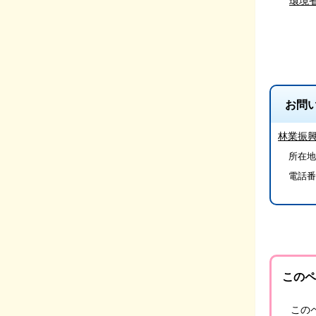
環境
お問
林業振
所在地/
電話番
このペ
この