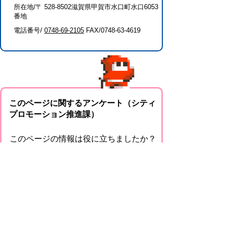
所在地/〒 528-8502滋賀県甲賀市水口町水口6053
番地
電話番号/
0748-69-2105
FAX/0748-63-4619
このページに関するアンケート（シティ
プロモーション推進課）
このページの情報は役に立ちましたか？
役に
どちらとも
役にたた
立った
いえない
なかった
このページに関してご意見がありました
らご記入ください。
（ご注意）回答が必要なお問い合わせは，直
接このページの「お問い合わせ先」（ページ