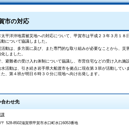
賀市の対応
方太平洋沖地震被災地への対応について、甲賀市は平成２３年３月１８
活動について協議しました。
援活動は、多方面に及び、また専門的な取り組みが必要なことから、災
強化しました。
で、避難者の受け入れ体制について協議し、市営住宅などの受け入れ施
給水活動は、引き続き岩手県大船渡市を拠点に現在第３班が活動してい
また、第４班が明日６時３０分に現地へ向け出発します。
い合わせ先
理課
/〒 528-8502滋賀県甲賀市水口町水口6053番地