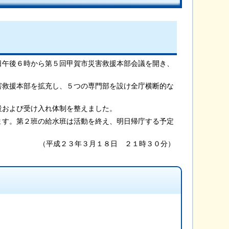
日午後６時から第５回甲賀市災害救援本部会議を開き、
害救援本部を拡充し、５つの専門部を設け全庁横断的な
設および受け入れ体制を整えました。
ます。第２班の給水班は活動を終え、明日帰庁する予定
（平成２３年３月１８日 ２１時３０分）