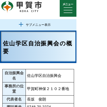
サブメニュー表示
佐山学区自治振興会の概
要
自治振興会
佐山学区自治振興会
名
事務所の位
甲賀町神保２１０２番地
置
代表者名
長坂 俊朗