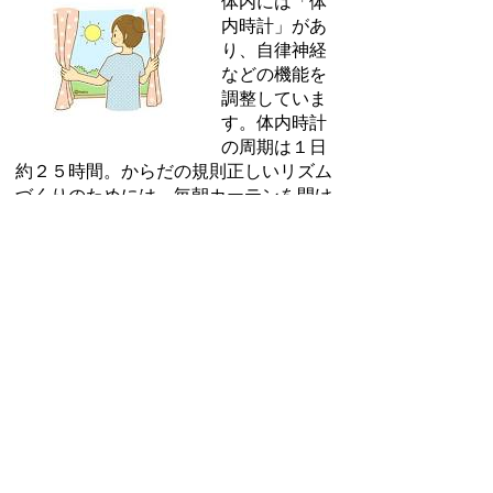
体内には「体
内時計」があ
り、自律神経
などの機能を
調整していま
す。体内時計
の周期は１日
約２５時間。からだの規則正しいリズム
づくりのためには、毎朝カーテンを開け
朝日を浴びましょう。そうすることで１
時間の誤差をリセットし、脳を覚醒さ
せ、こころとからだのリズムが回復して
いきます。
お問い合わせ先
健康医療政策課
所在地/〒 528-8502甲賀市水口町水口6053番地
電話番号/
0748-69-2168
FAX/0748-63-4085