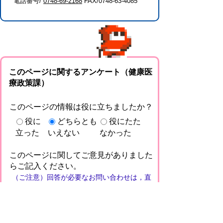
電話番号/
0748-69-2168
FAX/0748-63-4085
このページに関するアンケート（健康医
療政策課）
このページの情報は役に立ちましたか？
役に
どちらとも
役にたた
立った
いえない
なかった
このページに関してご意見がありました
らご記入ください。
（ご注意）回答が必要なお問い合わせは，直
接このページの「お問い合わせ先」（ページ
作成部署）へお願いします（こちらではお受
けできません）。また住所・電話番号などの
個人情報は記入しないでください