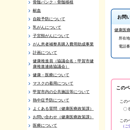
骨髄バンク・骨髄移植
献血
お問
自殺予防について
乳がんについて
健康医
子宮頸がんについて
所在地/
がん患者補整具購入費用助成事業
電話番
計画について
健康推進員（協議会名：甲賀市健
康推進連絡協議会）
健康・医療について
マスクの着用について
このペ
甲賀市内の公共施設等について
熱中症予防について
この
よくある質問（健康医療政策課）
お問い合わせ（健康医療政策課）
この
医療について
（ご