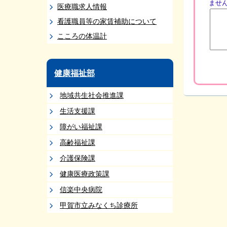
ませ
医療職求人情報
看護職員等の家賃補助について
こころの体温計
健康福祉部
地域共生社会推進課
生活支援課
障がい福祉課
高齢福祉課
介護保険課
健康医療政策課
信楽中央病院
甲賀市立みなくち診療所