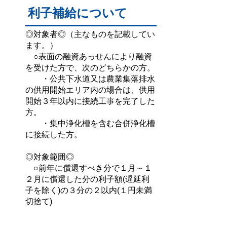
利子補給について
◎対象者◎（主なものを記載してい
ます。）
○表面の融資あっせんにより融資
を受けた方で、次のどちらかの方。
・公共下水道又は農業集落排水
の供用開始エリア内の場合は、供用
開始３年以内に接続工事を完了した
方。
・集中浄化槽を含む合併浄化槽
に接続した方。
◎対象範囲◎
○前年に償還すべき分で１月～１
２月に償還した分の利子額(遅延利
子を除く)の３分の２以内(１円未満
切捨て)
◎申請時期◎