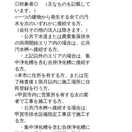
◎対象者◎ （主なものを記載して
います。）
○一つの建物から発生する全ての汚
水を次のいずれかに接続する方。
（会社その他の法人は除きます。）
・公共下水道または農業集落排水
の供用開始エリア内の場合は、公共
汚水桝へ接続する方。
・上記以外のエリアの場合は、集
中浄化槽を含む合併浄化槽に接続す
る方。
○本市に住所を有する方、または完
了検査後１箇月以内に施工場所に住
民登録を行う方。
○甲賀市内に営業所を有する次の業
者で工事を施工する方。
・公共汚水桝へ接続する場合は、
甲賀市排水設備指定工事店で施工す
る方。
・集中浄化槽を含む合併浄化槽に