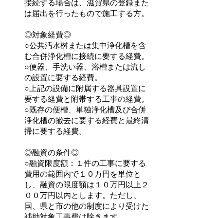
接続する場合は、滋賀県の登録また
は届出を行ったもので施工する方。
◎対象経費◎
○公共汚水桝または集中浄化槽を含
む合併浄化槽に接続に要する経費。
○便器、手洗い器、浴槽または流し
の設置に要する経費。
○上記の設備に附属する器具設置に
要する経費と附帯する工事の経費。
○既存の便槽、単独浄化槽及び合併
浄化槽の撤去に要する経費と最終清
掃に要する経費。
◎融資の条件◎
○融資限度額：１件の工事に要する
費用の範囲内で１０万円を単位と
し、融資の限度額は１０万円以上２
００万円以内とします。ただし、
国、県と市の他の制度により受けた
補助対象工事費は除きます。