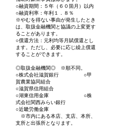
○融資期間：５年（６０箇月）以内
○融資利率：年利１．８％
※やむを得ない事由が発生したとき
は、取扱金融機関と協議の上変更す
ることがあります。
○償還方法：元利均等月賦償還とし
ます。ただし、必要に応じ繰上償還
することができます。
◎取扱金融機関◎ ※順不同。
○株式会社滋賀銀行 ○甲
賀農業協同組合
○滋賀県信用組合
○湖東信用金庫 ○株
式会社関西みらい銀行
○近畿労働金庫
※市内にある本店、支店、本所、
支所と出張所となります。