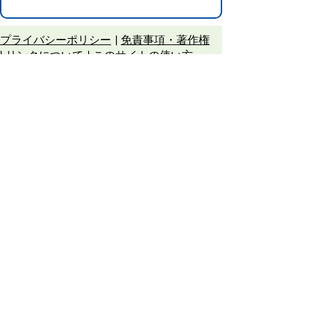
プライバシーポリシー
免責事項・著作権
リンクについて
このサイトの使い方
このサイトの考え方
甲賀市役所
〒528-8502
甲賀市水口町水口6053番地
TEL
0748-65-0650
FAX 0748-63-4086
市役所などの一般的な業務時間は9時～16時
45分です。（土・日曜日、祝日および12月
29日～1月3日は休みです）
各課連絡先
お問合せ
市役所までのアクセス
Copyright © Koka City Office. All Rights
Reserved.