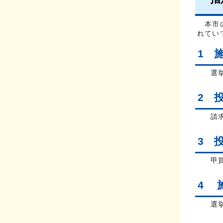
本市の
れてい
1 
選挙
2 
請求
3 
甲賀
4
施
選挙