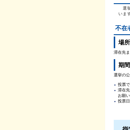
選挙
いま
不在
場所
滞在先ま
期間
選挙の公
投票で
滞在先
お願い
投票日
指