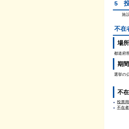
5 
施設
不在
場所
都道府
期間
選挙の
不在
投票用
不在者