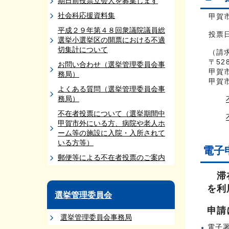
期日前投票立会人を募集します
社会科応援資料集
甲賀
平成２９年第４８回衆議院議員総
投票
選挙小選挙区の開票における不適
切集計について
（請
〒528
お問い合わせ（選挙管理委員会事
甲賀
務局）
甲賀
よくある質問（選挙管理委員会事
務局）
不在者投票について（選挙期間中
甲賀市外にいる方、病院や老人ホ
ーム等の施設に入院・入所されて
いる方等）
電子
郵便等による不在者投票のご案内
滞在
を利
選挙管理委員会
申請
選挙管理委員会事務局
電子