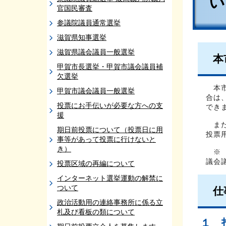
官国民審査
参議院議員通常選挙
滋賀県知事選挙
滋賀県議会議員一般選挙
本
甲賀市長選挙・甲賀市議会議員補
欠選挙
本市
甲賀市議会議員一般選挙
合は
投票にお手伝いが必要な方への支
でき
援
また
期日前投票について（投票日に用
投票
事等があって投票に行けないと
き）
※ 
議会
投票区域の再編について
インターネット選挙運動の解禁に
ついて
仕
政治活動用の連絡事務所に係る立
札及び看板の類について
１ 