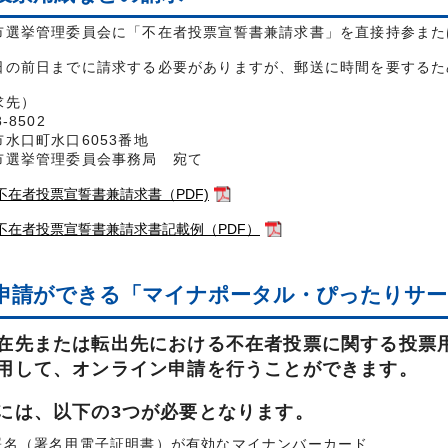
市選挙管理委員会に「不在者投票宣誓書兼請求書」を直接持参また
日の前日までに請求する必要がありますが、郵送に時間を要するた
求先）
-8502
市水口町水口6053番地
市選挙管理委員会事務局 宛て
不在者投票宣誓書兼請求書（PDF)
不在者投票宣誓書兼請求書記載例（PDF）
申請ができる「マイナポータル・ぴったりサ
先または転出先における不在者投票に関する投票
用して、オンライン申請を行うことができます。
には、以下の3つが必要となります。
署名（署名用電子証明書）が有効なマイナンバーカード