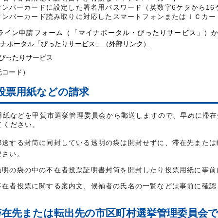
ナンバーカードに設定した署名用パスワード（英数字6ケタから16
ナンバーカード読み取りに対応したスマートフォンまたはＩＣカー
イン申請フォーム（「マイナポータル・ぴったりサービス」）か
ナポータル「ぴったりサービス」（外部リンク）
元コード）
投票用紙などの請求
用紙などを甲賀市選挙管理委員会から郵送しますので、早めに滞在
てください。
郵送する封筒に同封している透明の袋は開封せずに、滞在先または
ださい。
透明の袋の中の不在者投票証明書封筒を開封したり投票用紙に事前
不在者投票に関する案内文、候補者の氏名の一覧などは事前に確認
滞在先または転出先の市区町村選挙管理委員会