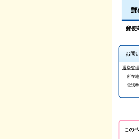
郵
郵便
お問
選挙管
所在地/
電話番
このペ