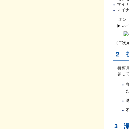
マイ
マイ
オンラ
▶
マイ
（二次
２ 
投票
参し
3 