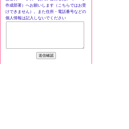
作成部署）へお願いします（こちらではお受
けできません）。また住所・電話番号などの
個人情報は記入しないでください
プライバシーポリシー
免責事項・著作権
リンクについて
このサイトの使い方
このサイトの考え方
甲賀市役所
〒528-8502
甲賀市水口町水口6053番地
TEL
0748-65-0650
FAX 0748-63-4086